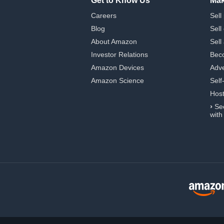
Get to Know Us
Mak
Careers
Sell
Blog
Sell
About Amazon
Sell
Investor Relations
Beco
Amazon Devices
Adve
Amazon Science
Self
Hos
›
Se
with