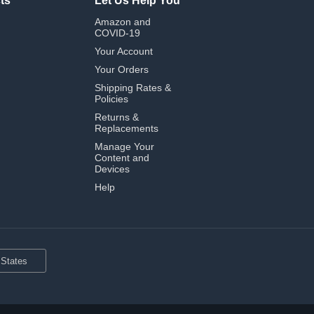
ts
Let Us Help You
Amazon and
COVID-19
Your Account
Your Orders
Shipping Rates &
Policies
Returns &
Replacements
Manage Your
Content and
Devices
Help
 States