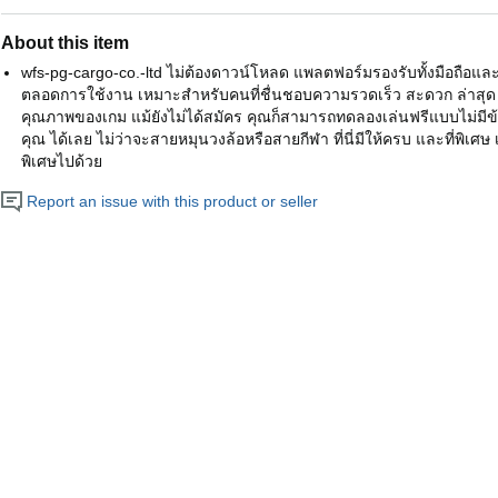
About this item
wfs-pg-cargo-co.-ltd ไม่ต้องดาวน์โหลด แพลตฟอร์มรองรับทั้งมือถือแ
ตลอดการใช้งาน เหมาะสำหรับคนที่ชื่นชอบความรวดเร็ว สะดวก ล่าสุด API
คุณภาพของเกม แม้ยังไม่ได้สมัคร คุณก็สามารถทดลองเล่นฟรีแบบไม่มีข้
คุณ ได้เลย ไม่ว่าจะสายหมุนวงล้อหรือสายกีฬา ที่นี่มีให้ครบ และที่พิเศษ
พิเศษไปด้วย
Report an issue with this product or seller