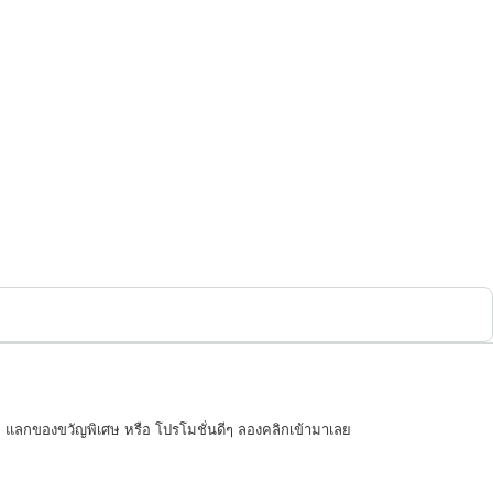
มแต้ม แลกของขวัญพิเศษ หรือ โปรโมชั่นดีๆ ลองคลิกเข้ามาเลย