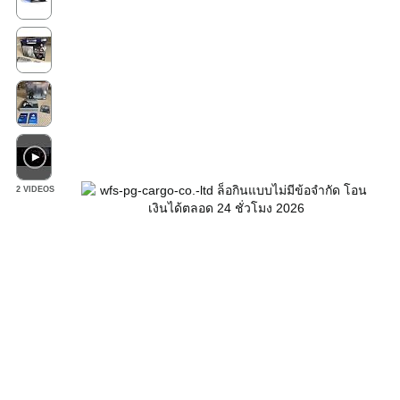
2 VIDEOS