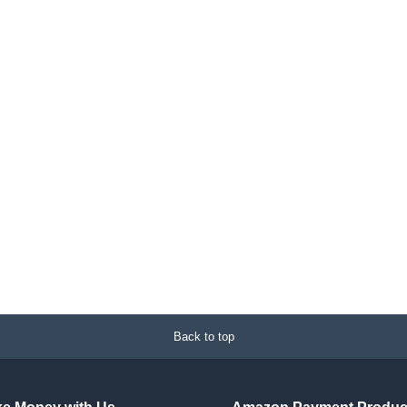
Back to top