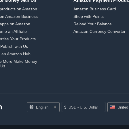
e Money with Us
Amazon Payment Produc
 products on Amazon
Amazon Business Card
 on Amazon Business
Shop with Points
 apps on Amazon
Reload Your Balance
me an Affiliate
Amazon Currency Converter
rtise Your Products
-Publish with Us
t an Amazon Hub
e More Make Money
 Us
English
$
USD - U.S. Dollar
United