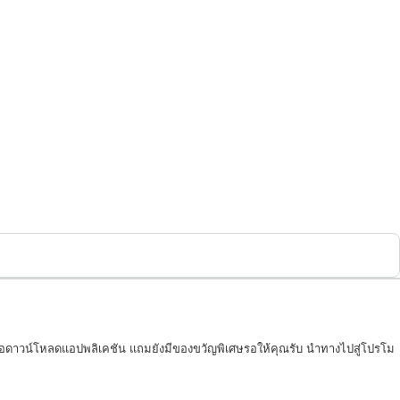
ิน หรือดาวน์โหลดแอปพลิเคชัน แถมยังมีของขวัญพิเศษรอให้คุณรับ นำทางไปสู่โปรโม