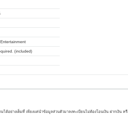
5
Entertainment
equired. (included)
่นเกมได้อย่างเต็มที่ เพียงแค่นำข้อมูลส่วนตัวมาลงทะเบียนไม่ต้องโอนเงิน ฝากเง