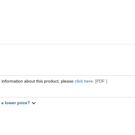
 information about this product, please
click here.
[PDF ]
t a lower price?