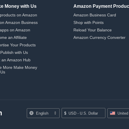
e Money with Us
Amazon Payment Produc
 products on Amazon
Amazon Business Card
 on Amazon Business
Shop with Points
 apps on Amazon
Reload Your Balance
me an Affiliate
Amazon Currency Converter
rtise Your Products
-Publish with Us
t an Amazon Hub
e More Make Money
 Us
English
$
USD - U.S. Dollar
United