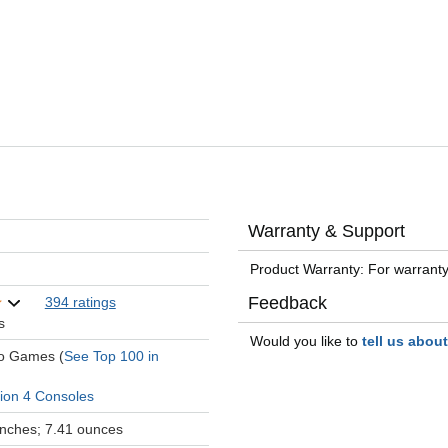
Warranty & Support
Product Warranty: For warranty
Feedback
394 ratings
s
Would you like to
tell us abou
eo Games (
See Top 100 in
tion 4 Consoles
 inches; 7.41 ounces