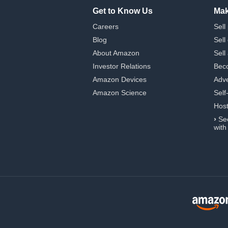
Get to Know Us
Mak
Careers
Sell
Blog
Sell
About Amazon
Sell
Investor Relations
Beco
Amazon Devices
Adve
Amazon Science
Self
Hos
›
Se
with