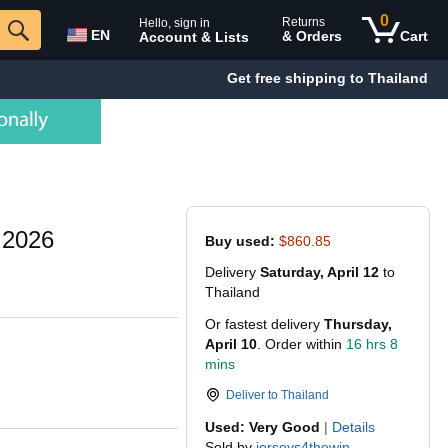
0
Returns
Hello, sign in
EN
& Orders
Cart
Account & Lists
Get free shipping to Thailand
ษ 2026
Buy used:
$860.85
Delivery
Saturday, April 12
to
Thailand
Or fastest delivery
Thursday,
April 10
. Order within
16 hrs 8
mins
Deliver to
Thailand
Used: Very Good
|
Details
Sold by
jerseys4thewin