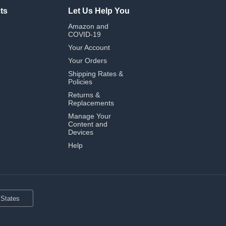
ts
Let Us Help You
Amazon and
COVID-19
Your Account
Your Orders
Shipping Rates &
Policies
Returns &
Replacements
Manage Your
Content and
Devices
Help
 States