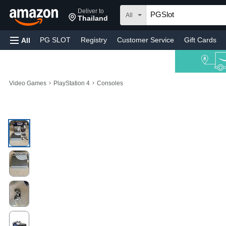
Deliver to
All
Thailand
PG SLOT
Registry
Customer Service
Gift Cards
All
›
›
Video Games
PlayStation 4
Consoles