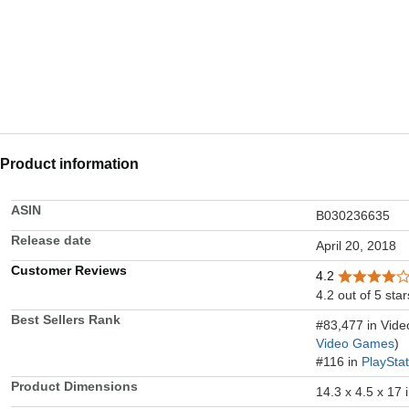
Product information
ASIN
B030236635
Release date
April 20, 2018
Customer Reviews
4.2
4.2 out of 5 star
Best Sellers Rank
#83,477 in Vid
Video Games
)
#116 in
PlaySta
Product Dimensions
14.3 x 4.5 x 17