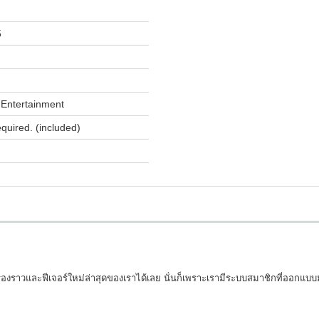
5
Entertainment
equired. (included)
ื่องราวและฟีเจอร์ใหม่ล่าสุดของเราได้เลย นั่นก็เพราะเรามีระบบสมาชิกที่ออกแบบม