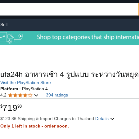
Sell
ufa24h อาหารเช้า 4 รูปแบบ ระหว่างวันหยุด
Visit the PlayStation Store
Platform :
PlayStation 4
4.2
394 ratings
719
$
98
$123.86 Shipping & Import Charges to Thailand
Details
Only 1 left in stock - order soon.