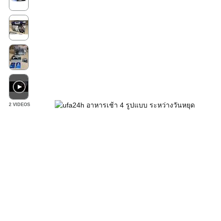
2 VIDEOS