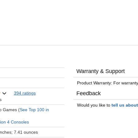
Warranty & Support
Product Warranty: For warranty
Feedback
394 ratings
s
Would you like to
tell us abou
eo Games (
See Top 100 in
tion 4 Consoles
 inches; 7.41 ounces