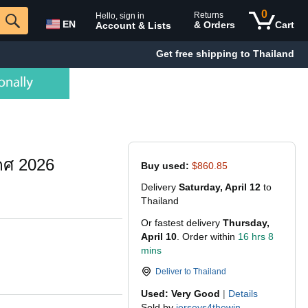
0
Returns
Hello, sign in
EN
& Orders
Cart
Account & Lists
Get free shipping to Thailand
 คศ 2026
Buy used:
$860.85
Delivery
Saturday, April 12
to
Thailand
Or fastest delivery
Thursday,
April 10
. Order within
16 hrs 8
mins
Deliver to
Thailand
Used: Very Good
|
Details
Sold by
jerseys4thewin