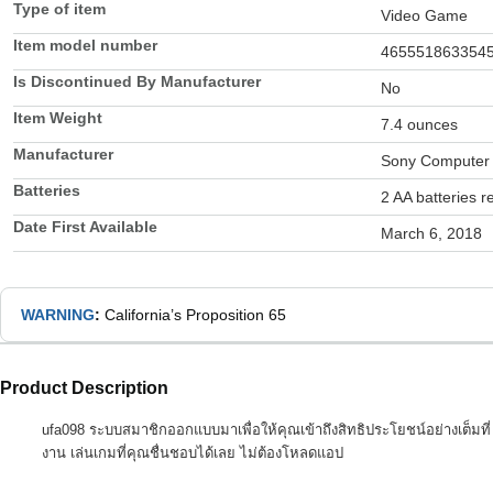
Type of item
Video Game
Item model number
465551863354
Is Discontinued By Manufacturer
No
Item Weight
7.4 ounces
Manufacturer
Sony Computer 
Batteries
2 AA batteries r
Date First Available
March 6, 2018
WARNING
:
California’s Proposition 65
Product Description
ufa098 ระบบสมาชิกออกแบบมาเพื่อให้คุณเข้าถึงสิทธิประโยชน์อย่างเต็มท
งาน เล่นเกมที่คุณชื่นชอบได้เลย ไม่ต้องโหลดแอป