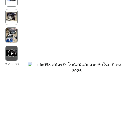
2 VIDEOS