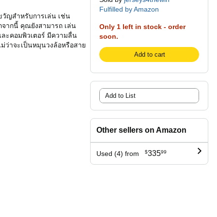
Fulfilled by Amazon
ขวัญสำหรับการเล่น เช่น
จากนี้ คุณยังสามารถ เล่น
Only 1 left in stock - order
ละคอมพิวเตอร์ มีความลื่น
soon.
่ว่าจะเป็นหมุนวงล้อหรือสาย
Add to cart
Add to List
Other sellers on Amazon
$
335
99
Used (4) from