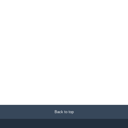
Back to top