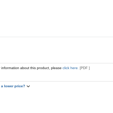
 information about this product, please
click here.
[PDF ]
t a lower price?