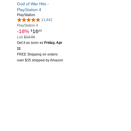
God of War Hits -
PlayStation 4
PlayStation
11,442
PlayStation 4
-18%
16
$
43
List:
$19.99
Get it as soon as
Friday, Apr
11
FREE Shipping on orders
over $35 shipped by Amazon