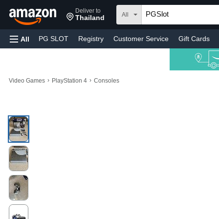
Deliver to
All
Thailand
PG SLOT
Registry
Customer Service
Gift Cards
All
›
›
Video Games
PlayStation 4
Consoles