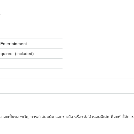
5
Entertainment
equired. (included)
กวัน ไม่ว่าจะเป็นของขวัญ การสะสมแต้ม แลกรางวัล หรือรหัสส่วนลดพิเศษ ที่จะทำให