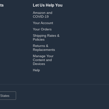
ts
Let Us Help You
Amazon and
COVID-19
Your Account
Your Orders
Shipping Rates &
Policies
Returns &
Replacements
Manage Your
Content and
Devices
Help
 States