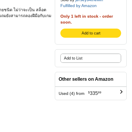
Fulfilled by Amazon
ายชนิด ไม่ว่าจะเป็น สล็อต
ย แถมยังสามารถลองฝีมือกับเกม
Only 1 left in stock - order
soon.
Add to cart
Add to List
Other sellers on Amazon
$
335
99
Used (4) from