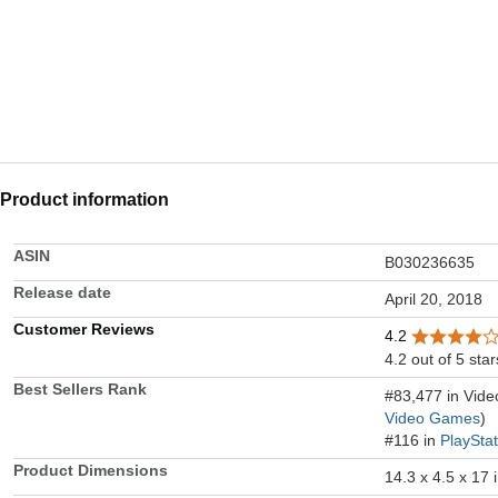
Product information
ASIN
B030236635
Release date
April 20, 2018
Customer Reviews
4.2
4.2 out of 5 star
Best Sellers Rank
#83,477 in Vid
Video Games
)
#116 in
PlaySta
Product Dimensions
14.3 x 4.5 x 17