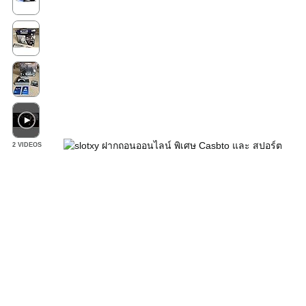
2 VIDEOS