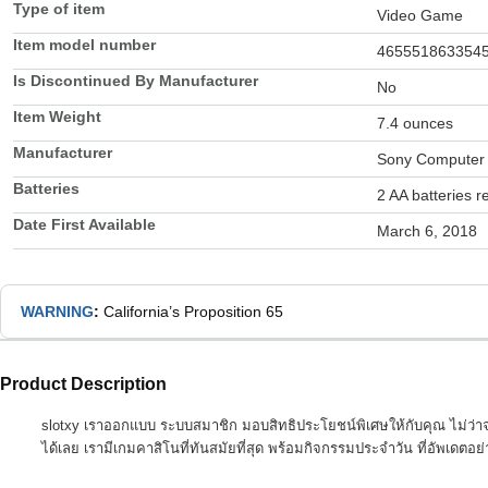
Type of item
Video Game
Item model number
465551863354
Is Discontinued By Manufacturer
No
Item Weight
7.4 ounces
Manufacturer
Sony Computer 
Batteries
2 AA batteries r
Date First Available
March 6, 2018
WARNING
:
California’s Proposition 65
Product Description
slotxy เราออกแบบ ระบบสมาชิก มอบสิทธิประโยชน์พิเศษให้กับคุณ ไม่ว่าจ
ได้เลย เรามีเกมคาสิโนที่ทันสมัยที่สุด พร้อมกิจกรรมประจำวัน ที่อัพเดตอย่า