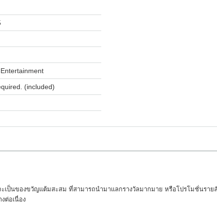
5
Entertainment
equired. (included)
ะเป็นของขวัญแต้มสะสม ที่สามารถนำมาแลกรางวัลมากมาย หรือโปรโมชั่นรายสัปดาห์ส
งต่อเนื่อง