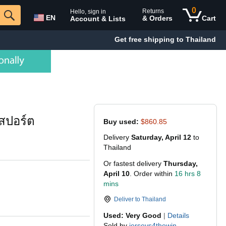
0
Returns
Hello, sign in
EN
& Orders
Cart
Account & Lists
Get free shipping to Thailand
สปอร์ต
Buy used:
$860.85
Delivery
Saturday, April 12
to
Thailand
Or fastest delivery
Thursday,
April 10
. Order within
16 hrs 8
mins
Deliver to
Thailand
Used: Very Good
|
Details
Sold by
jerseys4thewin