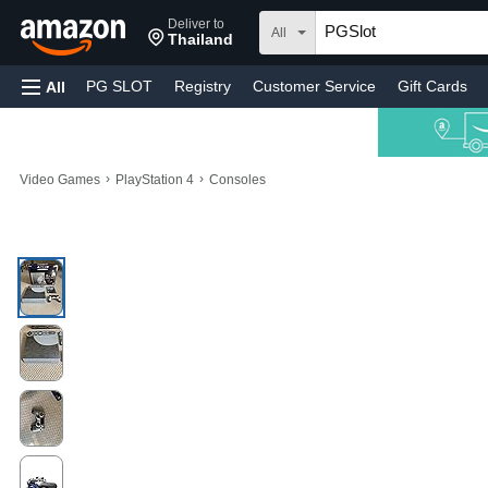
Deliver to
All
Thailand
PG SLOT
Registry
Customer Service
Gift Cards
All
›
›
Video Games
PlayStation 4
Consoles