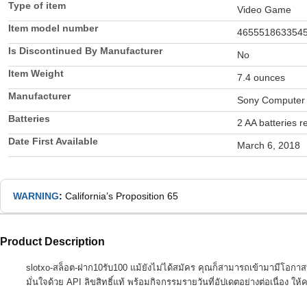
Type of item
Video Game
Item model number
465551863354
Is Discontinued By Manufacturer
No
Item Weight
7.4 ounces
Manufacturer
Sony Computer 
Batteries
2 AA batteries r
Date First Available
March 6, 2018
WARNING
:
California’s Proposition 65
Product Description
slotxo-สล็อต-ฝาก10รับ100 แม้ยังไม่ได้สมัคร คุณก็สามารถเข้ามามีโอกาสท
มั่นใจด้วย API ลิขสิทธิ์แท้ พร้อมกิจกรรมรายวันที่อัปเดตอย่างต่อเนื่อง 