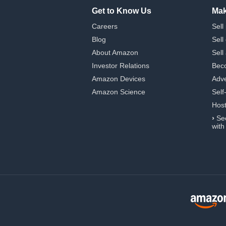
Get to Know Us
Mak
Careers
Sell
Blog
Sell
About Amazon
Sell
Investor Relations
Beco
Amazon Devices
Adve
Amazon Science
Self
Hos
›
Se
with