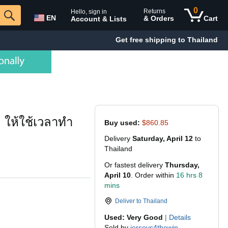
0
Returns
Hello, sign in
EN
& Orders
Cart
Account & Lists
Get free shipping to Thailand
 ให้ใช้เวลาทำ
Buy used:
$860.85
Delivery
Saturday, April 12
to
Thailand
Or fastest delivery
Thursday,
April 10
. Order within
16 hrs 8
mins
Deliver to
Thailand
Used: Very Good
|
Details
Sold by
jerseys4thewin