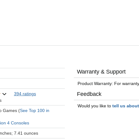
Warranty & Support
Product Warranty: For warranty
Feedback
394 ratings
s
Would you like to
tell us abou
eo Games (
See Top 100 in
tion 4 Consoles
 inches; 7.41 ounces