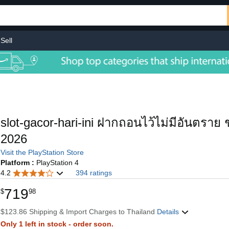
Sell
slot-gacor-hari-ini ฝากถอนไว้ไม่มีอันตราย 
2026
Visit the PlayStation Store
Platform :
PlayStation 4
4.2
394 ratings
719
$
98
$123.86 Shipping & Import Charges to Thailand
Details
Only 1 left in stock - order soon.