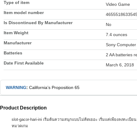
Type of item
Video Game
Item model number
465551863354
Is Discontinued By Manufacturer
No
Item Weight
7.4 ounces
Manufacturer
Sony Computer 
Batteries
2 AA batteries r
Date First Available
March 6, 2018
WARNING
:
California’s Proposition 65
Product Description
slot-gacor-hari-ini เริ่มต้นความสนุกแบบไม่คิดเยอะ เริ่มแค่เพียงลงทะเบ
หมวดเกม