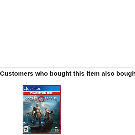
Customers who bought this item also bough