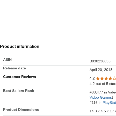
Product information
ASIN
B030236635
Release date
April 20, 2018
Customer Reviews
4.2
4.2 out of 5 star
Best Sellers Rank
#83,477 in Vid
Video Games
)
#116 in
PlaySta
Product Dimensions
14.3 x 4.5 x 17