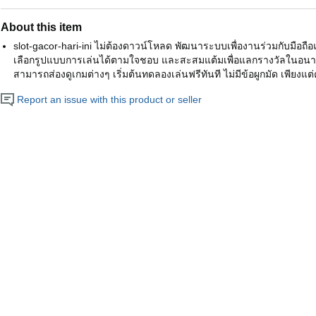
About this item
slot-gacor-hari-ini ไม่ต้องดาวน์โหลด พัฒนาระบบเพื่องานร่วมกับมือถือ
เลือกรูปแบบการเล่นได้ตามใจชอบ และสะสมแต้มเพื่อแลกรางวัลในอนาคต 
สามารถส่องดูเกมต่างๆ เริ่มต้นทดลองเล่นฟรีทันที ไม่มีข้อผูกมัด เพียงแต
Report an issue with this product or seller