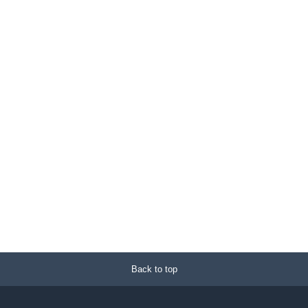
Back to top