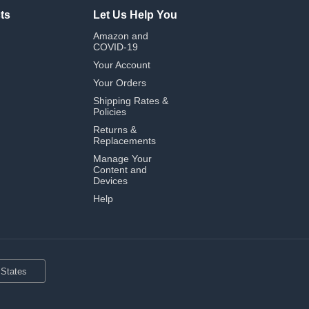
ts
Let Us Help You
Amazon and
COVID-19
Your Account
Your Orders
Shipping Rates &
Policies
Returns &
Replacements
Manage Your
Content and
Devices
Help
 States