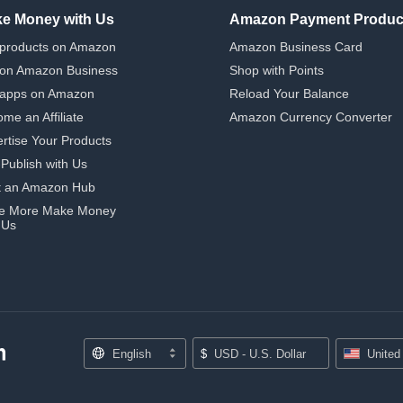
e Money with Us
Amazon Payment Produc
 products on Amazon
Amazon Business Card
 on Amazon Business
Shop with Points
 apps on Amazon
Reload Your Balance
me an Affiliate
Amazon Currency Converter
rtise Your Products
-Publish with Us
t an Amazon Hub
e More Make Money
 Us
English
$
USD - U.S. Dollar
United