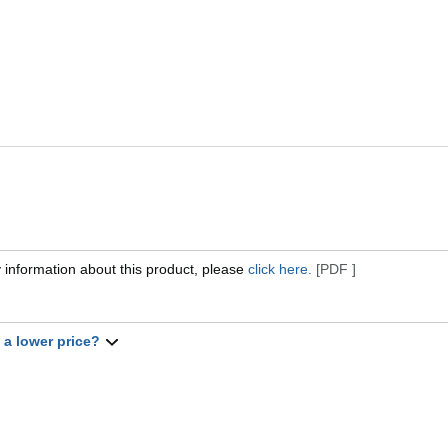
 information about this product, please
click here.
[PDF ]
t a lower price?