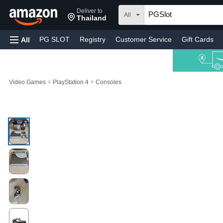
Deliver to
All
Thailand
PG SLOT
Registry
Customer Service
Gift Cards
All
›
›
Video Games
PlayStation 4
Consoles