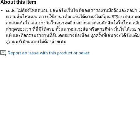
About this item
sdde ไม่ต้องโหลดแอป ปลัฟอร์มเว็บไซต์ของเรารองรับมือถือและคอมฯ เล
ความลื่นไหลตลอดการใช้งาน เลือกเล่นได้ตามสไตล์คุณ चाहจะเป็นเกมค
สะสมแต้มไปแลกรางวัลในอนาคตอีก อยากลองก่อนตัดสินใจใช่ไหม คลิกเข
ล่าสุดของเรา ที่นี่มีให้ครบ ทั้งแนวหมุนวงล้อ หรือสายกีฬา มั่นใจได้เลย 
แท้ และกิจกรรมรายวันที่อัปเดตอย่างต่อเนื่อง ทุกครั้งที่เล่นก็จะได้รับแต
สู่เกมพรีเมี่ยมแบบไม่ต้องจ่ายเพิ่ม
Report an issue with this product or seller