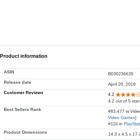
Product information
ASIN
B030236635
Release date
April 20, 2018
Customer Reviews
4.2
4.2 out of 5 star
Best Sellers Rank
#83,477 in Vid
Video Games
)
#116 in
PlaySta
Product Dimensions
14.3 x 4.5 x 17