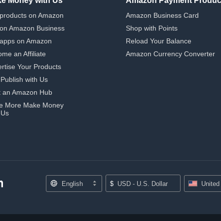
e Money with Us
Amazon Payment Produc
 products on Amazon
Amazon Business Card
 on Amazon Business
Shop with Points
 apps on Amazon
Reload Your Balance
me an Affiliate
Amazon Currency Converter
rtise Your Products
-Publish with Us
t an Amazon Hub
e More Make Money
 Us
English
$
USD - U.S. Dollar
United