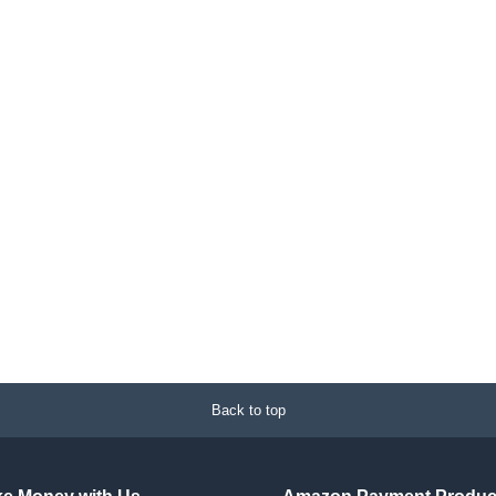
Back to top