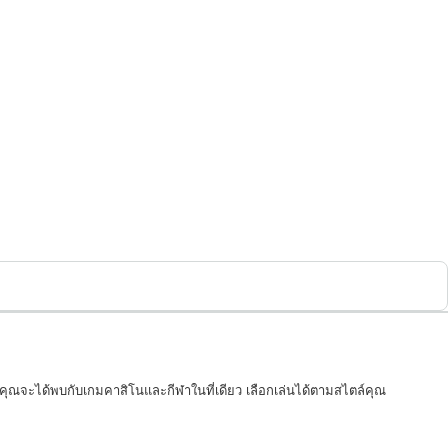
ุณจะได้พบกับเกมคาสิโนและกีฬาในที่เดียว เลือกเล่นได้ตามสไตล์คุณ