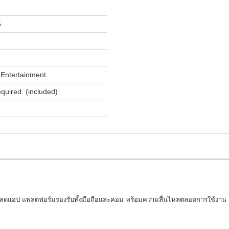
5
Entertainment
equired. (included)
โหลดแอป แพลตฟอร์มรองรับทั้งมือถือและคอม พร้อมความลื่นไหลตลอดการใช้งาน ค