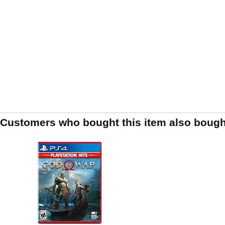
Customers who bought this item also bough