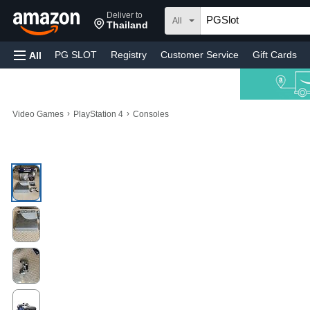
Deliver to
All
Thailand
PG SLOT
Registry
Customer Service
Gift Cards
All
›
›
Video Games
PlayStation 4
Consoles