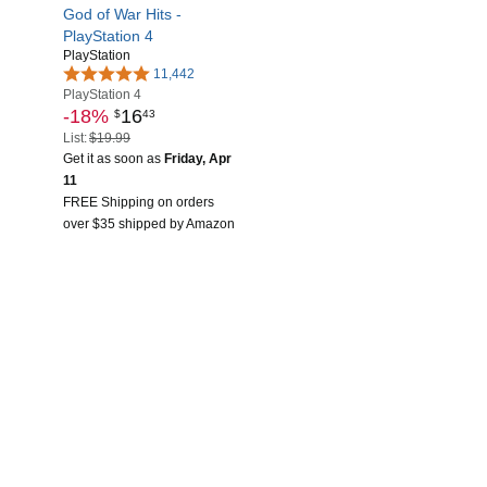
God of War Hits -
PlayStation 4
PlayStation
11,442
PlayStation 4
-18%
16
$
43
List:
$19.99
Get it as soon as
Friday, Apr
11
FREE Shipping on orders
over $35 shipped by Amazon