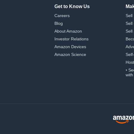
Get to Know Us
Mak
Careers
Sell
Blog
Sell
About Amazon
Sell
Investor Relations
Beco
Amazon Devices
Adve
Amazon Science
Self
Hos
›
Se
with