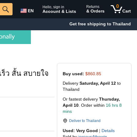
0
Returns
Hello, sign in
EN
& Orders
Cart
Account & Lists
Get free shipping to Thailand
ร็ว สั้น สบายใจ
Buy used:
$860.85
Delivery
Saturday, April 12
to
Thailand
Or fastest delivery
Thursday,
April 10
. Order within
16 hrs 8
mins
Deliver to
Thailand
Used: Very Good
|
Details
Sold by
jerseys4thewin