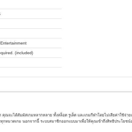
5
Entertainment
equired. (included)
 คุณจะได้สัมผัสเกมหลากหลาย ทั้งสล็อต รูเล็ต และเกมกีฬาโดยไม่เสียค่าใช้จ่ายแ
นทุกหมวดเกม นอกจากนี้ ระบบสมาชิกออกแบบมาเพื่อให้คุณเข้าถึงสิทธิประโยชน์อย่