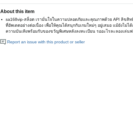
About this item
sa168vip-สล็อต เรามั่นใจในความปลอดภัยและคุณภาพด้วย API ลิขสิทธิ์แท
ที่อัพเดตอย่างต่อเนื่อง เพื่อให้คุณได้สนุกกับเกมใหม่ๆ อยู่เสมอ แม้ยังไ
ความบันเทิงพร้อมรับของขวัญพิเศษหลังลงทะเบียน รออะไรละลองเล่นฟร
Report an issue with this product or seller