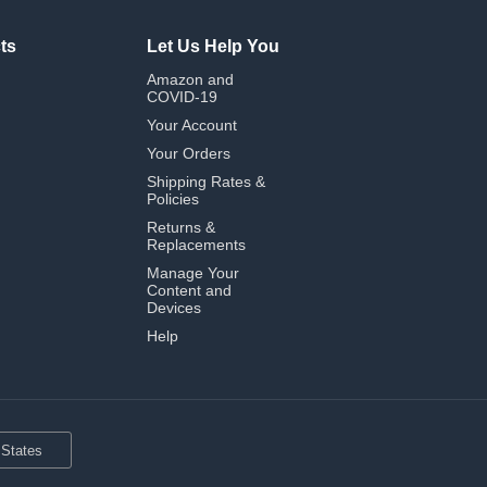
ts
Let Us Help You
Amazon and
COVID-19
Your Account
Your Orders
Shipping Rates &
Policies
Returns &
Replacements
Manage Your
Content and
Devices
Help
 States