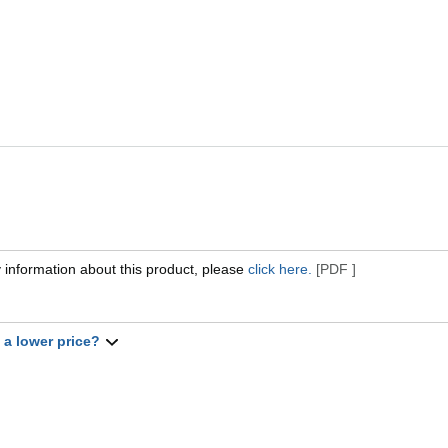
 information about this product, please
click here.
[PDF ]
t a lower price?