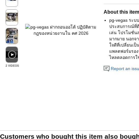
About this ite
pg-vegas ระบ
ประสบการณ์ที่ดี
เล่น โปรโมชั่น
มากมาย นอกจาก
ใจดีที่เปลี่ยน
แพลตฟอร์มรองรั
ไหลตลอดการใช้
2 VIDEOS
Report an issue
Customers who bought this item also bough