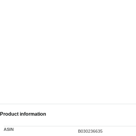
Product information
ASIN
B030236635