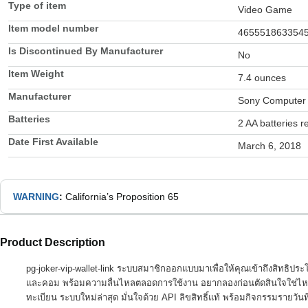
Type of item
Video Game
Item model number
465551863354
Is Discontinued By Manufacturer
No
Item Weight
7.4 ounces
Manufacturer
Sony Computer 
Batteries
2 AA batteries r
Date First Available
March 6, 2018
WARNING
:
California’s Proposition 65
Product Description
pg-joker-vip-wallet-link ระบบสมาชิกออกแบบมาเพื่อให้คุณเข้าถึงสิทธิประ
และคอม พร้อมความลื่นไหลตลอดการใช้งาน อยากลองก่อนตัดสินใจใช่ไหม ทด
ทะเบียน ระบบใหม่ล่าสุด มั่นใจด้วย API ลิขสิทธิ์แท้ พร้อมกิจกรรมรายวันที่