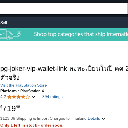
Sell
pg-joker-vip-wallet-link ลงทะเบียนในปี คศ 
ตัวจริง
Visit the PlayStation Store
Platform :
PlayStation 4
4.2
394 ratings
719
$
98
$123.86 Shipping & Import Charges to Thailand
Details
Only 1 left in stock - order soon.