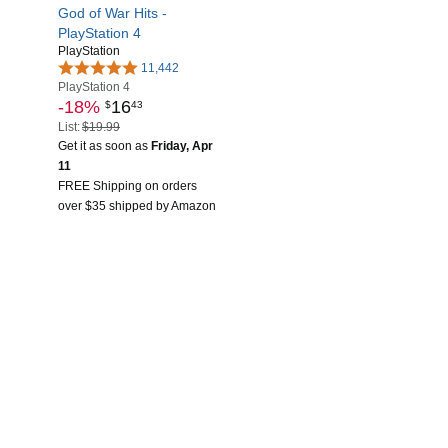
God of War Hits -
PlayStation 4
PlayStation
11,442
PlayStation 4
-18%
16
$
43
List:
$19.99
Get it as soon as
Friday, Apr
11
FREE Shipping on orders
over $35 shipped by Amazon