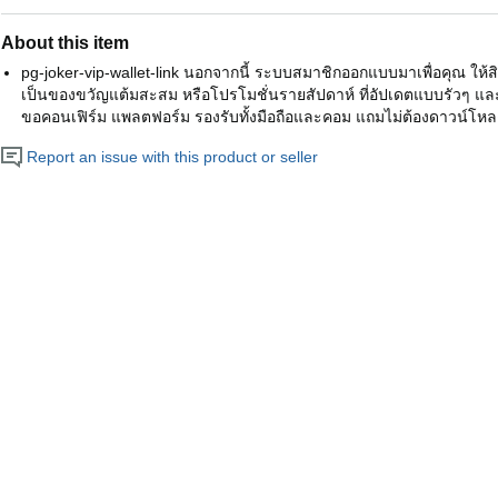
About this item
pg-joker-vip-wallet-link นอกจากนี้ ระบบสมาชิกออกแบบมาเพื่อคุณ ให้สิ
เป็นของขวัญแต้มสะสม หรือโปรโมชั่นรายสัปดาห์ ที่อัปเดตแบบรัวๆ และถ
ขอคอนเฟิร์ม แพลตฟอร์ม รองรับทั้งมือถือและคอม แถมไม่ต้องดาวน์โหล
Report an issue with this product or seller