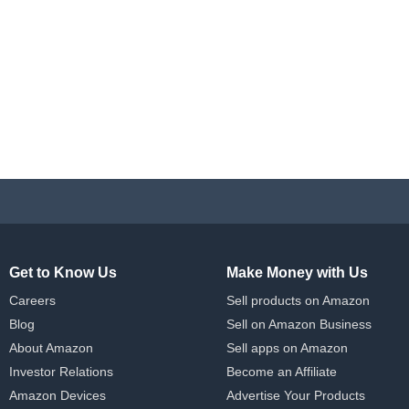
Get to Know Us
Make Money with Us
Careers
Sell products on Amazon
Blog
Sell on Amazon Business
About Amazon
Sell apps on Amazon
Investor Relations
Become an Affiliate
Amazon Devices
Advertise Your Products