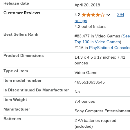
Release date
April 20, 2018
Customer Reviews
4.2
394
ratings
4.2 out of 5 stars
Best Sellers Rank
#83,477 in Video Games (
See
Top 100 in Video Games
)
#116 in
PlayStation 4 Console
Product Dimensions
14.3 x 4.5 x 17 inches; 7.41
ounces
Type of item
Video Game
Item model number
4655518633545
Is Discontinued By Manufacturer
No
Item Weight
7.4 ounces
Manufacturer
Sony Computer Entertainmen
Batteries
2 AA batteries required.
(included)