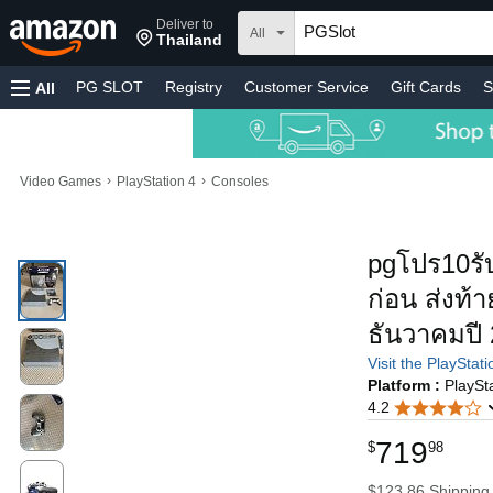
Deliver to
All
Thailand
PG SLOT
Registry
Customer Service
Gift Cards
S
All
›
›
Video Games
PlayStation 4
Consoles
pgโปร10รั
ก่อน ส่งท้
ธันวาคมปี
Visit the PlayStat
Platform :
PlaySt
4.2
719
$
98
$123.86 Shipping