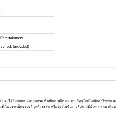
5
Entertainment
equired. (included)
น คุณจะได้สัมผัสเกมหลากหลาย ทั้งสล็อต รูเล็ต และเกมกีฬาโดยไม่เสียค่าใช้จ่า
มที่ ไม่ว่าจะเป็นของขวัญแต้มสะสม หรือโปรโมชั่นรายสัปดาห์ที่อัปเดตเสมอ เพียง