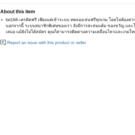
About this item
fat168-เครดิตฟรี เพียงแค่เข้าระบบ ทดลองเล่นฟรีทุกเกม โดยไม่ต้องฝากเง
นอกจากนี้ ระบบสมาชิกพิเศษของเรา ยังมีการสะสมแต้ม ของขวัญ และโ
เสมอ แม้ยังไม่ได้สมัคร คุณก็สามารถติดตามความเคลื่อนไหวและเกมใหม่ล่า
Report an issue with this product or seller