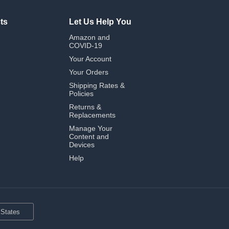
ts
Let Us Help You
Amazon and
COVID-19
Your Account
Your Orders
Shipping Rates &
Policies
Returns &
Replacements
Manage Your
Content and
Devices
Help
 States