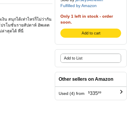
Fulfilled by Amazon
Only 1 left in stock - order
ิน สนุกได้เท่าไหร่ก็ไม่ว่ากัน
soon.
ปรโมชั่นรายสัปดาห์ อัพเดต
สุดได้ ที่นี่
Add to cart
Add to List
Other sellers on Amazon
$
335
99
Used (4) from