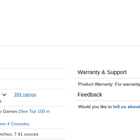
Warranty & Support
Product Warranty: For warranty
Feedback
394 ratings
s
Would you like to
tell us abou
eo Games (
See Top 100 in
tion 4 Consoles
 inches; 7.41 ounces