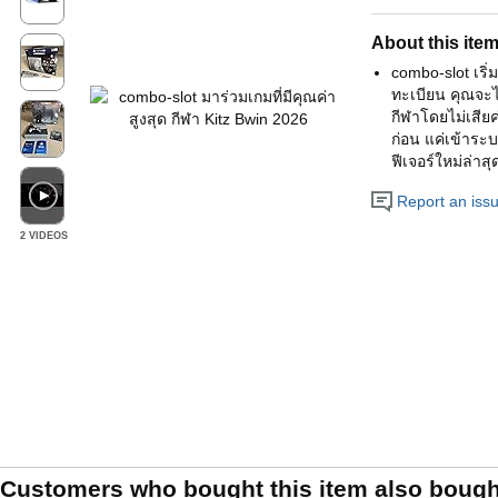
About this ite
combo-slot เริ
ทะเบียน คุณจะไ
กีฬาโดยไม่เสียค
ก่อน แค่เข้าระ
ฟีเจอร์ใหม่ล่า
Report an issue
2 VIDEOS
Customers who bought this item also bough