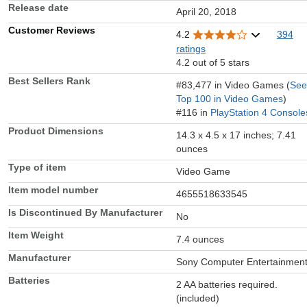
Release date
April 20, 2018
Customer Reviews
4.2
394
ratings
4.2 out of 5 stars
Best Sellers Rank
#83,477 in Video Games (
See
Top 100 in Video Games
)
#116 in
PlayStation 4 Console
Product Dimensions
14.3 x 4.5 x 17 inches; 7.41
ounces
Type of item
Video Game
Item model number
4655518633545
Is Discontinued By Manufacturer
No
Item Weight
7.4 ounces
Manufacturer
Sony Computer Entertainmen
Batteries
2 AA batteries required.
(included)