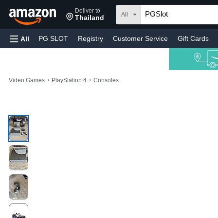
Deliver to
All
Thailand
PG SLOT
Registry
Customer Service
Gift Cards
All
›
›
Video Games
PlayStation 4
Consoles