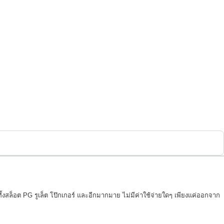
สล็อต PG รูเล็ต โป๊กเกอร์ และอีกมากมาย ไม่มีค่าใช้จ่ายใดๆ เพียงแค่ออกจาก