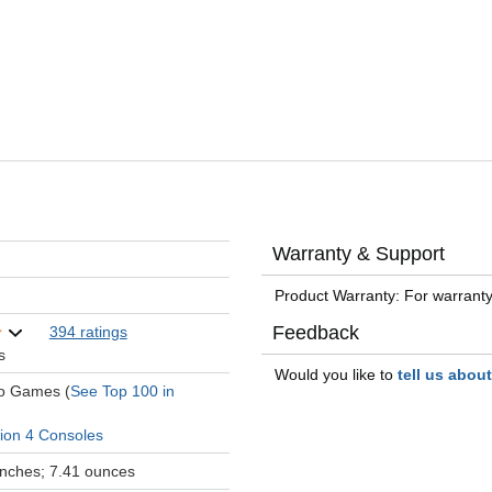
Warranty & Support
Product Warranty: For warranty
Feedback
394 ratings
s
Would you like to
tell us abou
eo Games (
See Top 100 in
tion 4 Consoles
 inches; 7.41 ounces