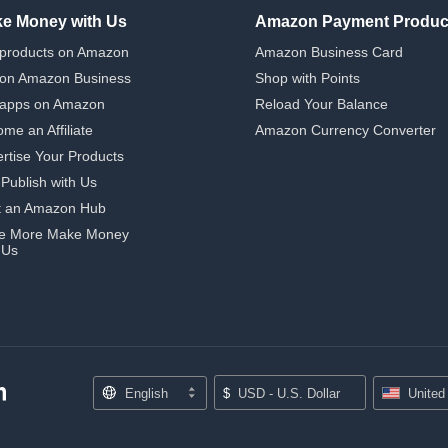
e Money with Us
Amazon Payment Produc
 products on Amazon
Amazon Business Card
 on Amazon Business
Shop with Points
 apps on Amazon
Reload Your Balance
me an Affiliate
Amazon Currency Converter
rtise Your Products
-Publish with Us
t an Amazon Hub
e More Make Money
 Us
English
$
USD - U.S. Dollar
United