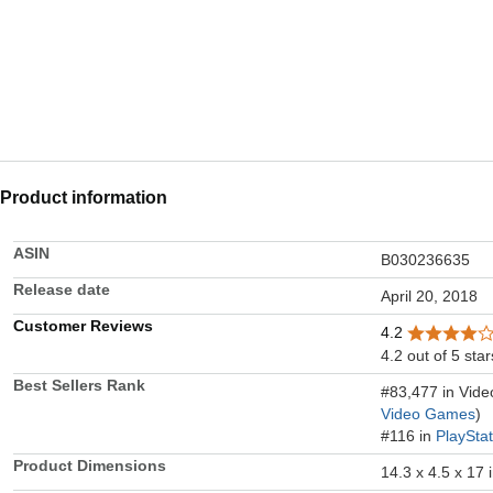
Product information
ASIN
B030236635
Release date
April 20, 2018
Customer Reviews
4.2
4.2 out of 5 star
Best Sellers Rank
#83,477 in Vid
Video Games
)
#116 in
PlaySta
Product Dimensions
14.3 x 4.5 x 17