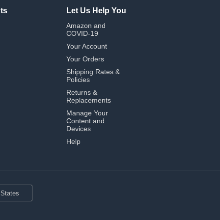
ts
Let Us Help You
Amazon and
COVID-19
Your Account
Your Orders
Shipping Rates &
Policies
Returns &
Replacements
Manage Your
Content and
Devices
Help
 States