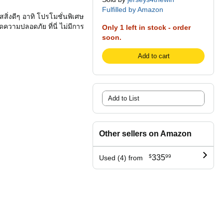
Fulfilled by Amazon
สสิ่งดีๆ อาทิ โปรโมชั่นพิเศษ
ความปลอดภัย ที่นี่ ไม่มีการ
Only 1 left in stock - order
soon.
Add to cart
Add to List
Other sellers on Amazon
$
335
99
Used (4) from