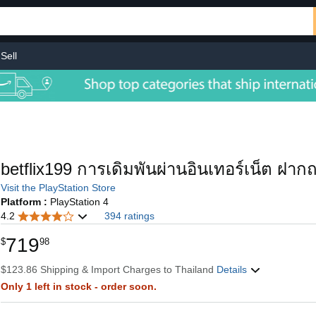
Sell
betflix199 การเดิมพันผ่านอินเทอร์เน็ต ฝาก
Visit the PlayStation Store
Platform :
PlayStation 4
4.2
394 ratings
719
$
98
$123.86 Shipping & Import Charges to Thailand
Details
Only 1 left in stock - order soon.