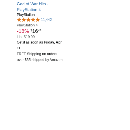
God of War Hits -
PlayStation 4
PlayStation
11,442
PlayStation 4
-18%
16
$
43
List:
$19.99
Get it as soon as
Friday, Apr
11
FREE Shipping on orders
over $35 shipped by Amazon