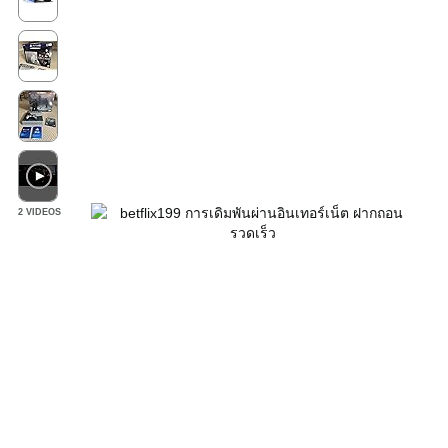
2 VIDEOS