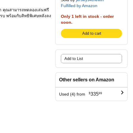
Fulfilled by Amazon
มา คุณสามารถทดลองเล่นฟรี
ครบ พร้อมกับสิทธิพิเศษหลังลง
Only 1 left in stock - order
soon.
Add to cart
Add to List
Other sellers on Amazon
$
335
99
Used (4) from