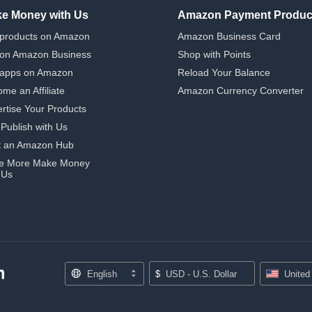
e Money with Us
Amazon Payment Produc
 products on Amazon
Amazon Business Card
 on Amazon Business
Shop with Points
 apps on Amazon
Reload Your Balance
me an Affiliate
Amazon Currency Converter
rtise Your Products
-Publish with Us
t an Amazon Hub
e More Make Money
 Us
English
$
USD - U.S. Dollar
United