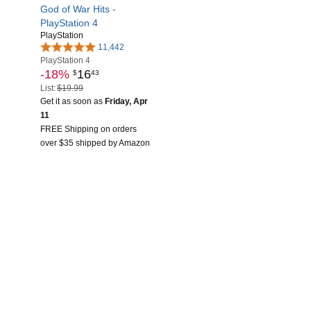
God of War Hits -
PlayStation 4
PlayStation
11,442
PlayStation 4
-18%
16
$
43
List:
$19.99
Get it as soon as
Friday, Apr
11
FREE Shipping on orders
over $35 shipped by Amazon