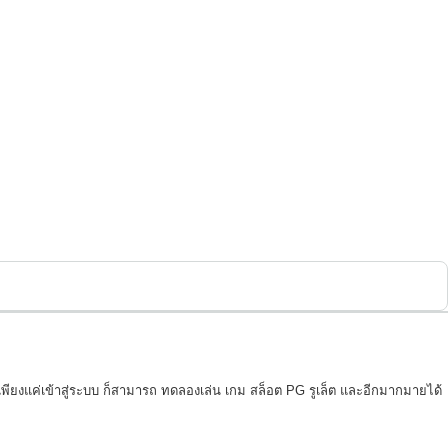
พียงแค่เข้าสู่ระบบ ก็สามารถ ทดลองเล่น เกม สล็อต PG รูเล็ต และอีกมากมายได้