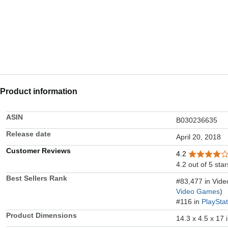
Product information
ASIN
B030236635
Release date
April 20, 2018
Customer Reviews
4.2
4.2 out of 5 star
Best Sellers Rank
#83,477 in Vid
Video Games
)
#116 in
PlaySta
Product Dimensions
14.3 x 4.5 x 17