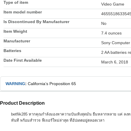
Type of item
Video Game
Item model number
465551863354
Is Discontinued By Manufacturer
No
Item Weight
7.4 ounces
Manufacturer
Sony Computer 
Batteries
2 AA batteries r
Date First Available
March 6, 2018
WARNING
:
California’s Proposition 65
Product Description
betflik285 หากคุณกำลังมองหาความบันเทิงสุดมัน ธีมหลากหลาย แค่ ลงทะเบ
ทันที พร้อมสำรวจ ฟีเจอร์ใหม่ล่าสุด ที่อัปเดตอยู่ตลอดเวลา