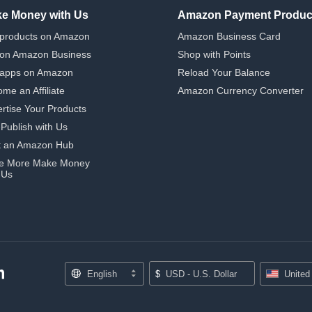
e Money with Us
Amazon Payment Produc
 products on Amazon
Amazon Business Card
 on Amazon Business
Shop with Points
 apps on Amazon
Reload Your Balance
me an Affiliate
Amazon Currency Converter
rtise Your Products
-Publish with Us
t an Amazon Hub
e More Make Money
 Us
English
$
USD - U.S. Dollar
United