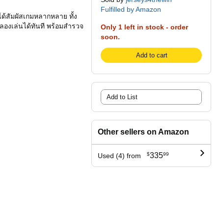
Fulfilled by Amazon
ด้สัมผัสเกมหลากหลาย ทั้ง
ดลองเล่นได้ทันที พร้อมสำรวจ
Only 1 left in stock - order
soon.
Add to cart
Add to List
Other sellers on Amazon
$
335
99
Used (4) from