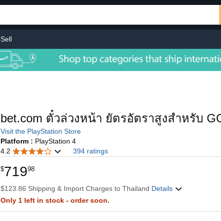
Sell
bet.com ตั๋วล่วงหน้า ยัตรอัตราสูงสำหรั
Visit the PlayStation Store
Platform :
PlayStation 4
4.2
394 ratings
719
$
98
$123.86 Shipping & Import Charges to Thailand
Details
Only 1 left in stock - order soon.