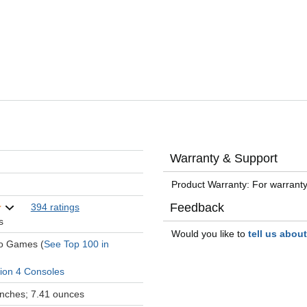
Warranty & Support
Product Warranty: For warranty
Feedback
394 ratings
s
Would you like to
tell us abou
eo Games (
See Top 100 in
tion 4 Consoles
 inches; 7.41 ounces