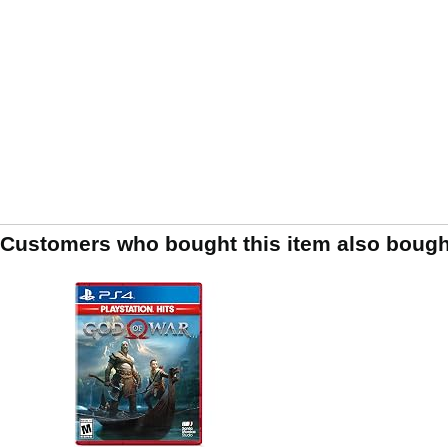
Customers who bought this item also bough