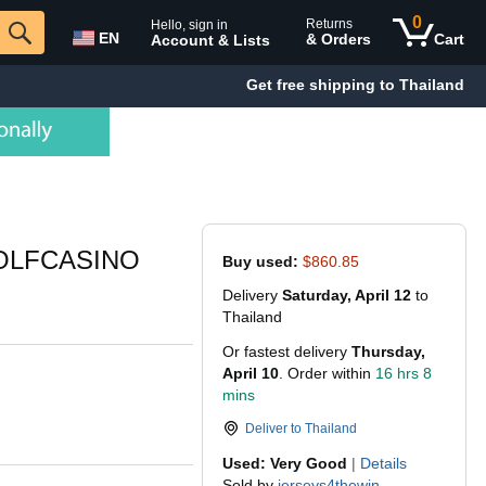
0
Returns
Hello, sign in
EN
& Orders
Cart
Account & Lists
Get free shipping to Thailand
บ GOLFCASINO
Buy used:
$860.85
Delivery
Saturday, April 12
to
Thailand
Or fastest delivery
Thursday,
April 10
. Order within
16 hrs 8
mins
Deliver to
Thailand
Used: Very Good
|
Details
Sold by
jerseys4thewin