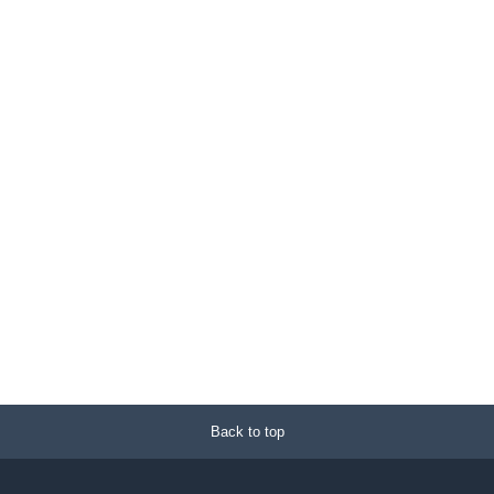
Back to top