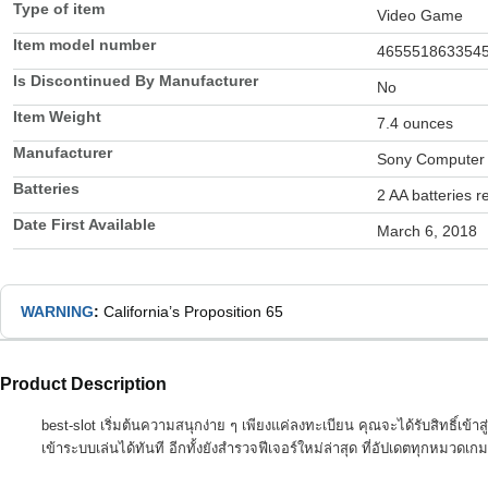
Type of item
Video Game
Item model number
465551863354
Is Discontinued By Manufacturer
No
Item Weight
7.4 ounces
Manufacturer
Sony Computer 
Batteries
2 AA batteries r
Date First Available
March 6, 2018
WARNING
:
California’s Proposition 65
Product Description
best-slot เริ่มต้นความสนุกง่าย ๆ เพียงแค่ลงทะเบียน คุณจะได้รับสิทธิ์
เข้าระบบเล่นได้ทันที อีกทั้งยังสำรวจฟีเจอร์ใหม่ล่าสุด ที่อัปเดตทุกหมวดเกม