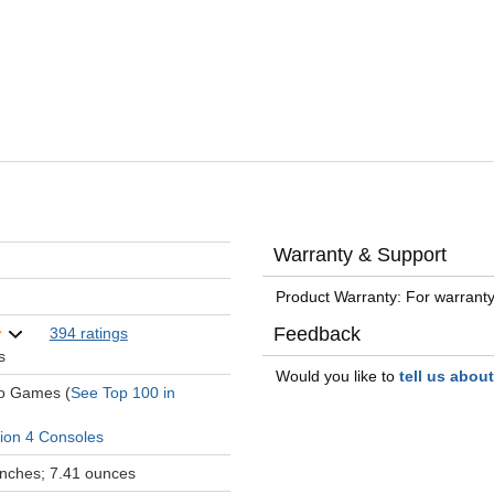
Warranty & Support
Product Warranty: For warranty
Feedback
394 ratings
s
Would you like to
tell us abou
eo Games (
See Top 100 in
tion 4 Consoles
 inches; 7.41 ounces