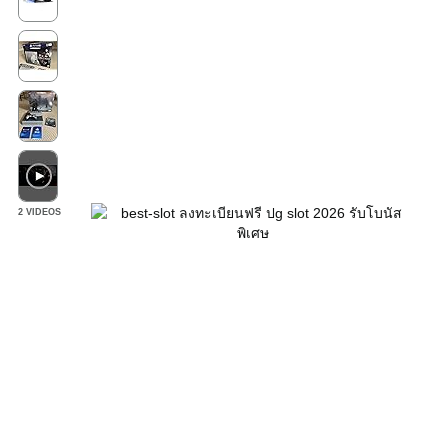
2 VIDEOS