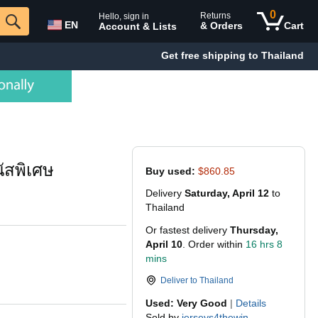
0
Returns
Hello, sign in
EN
& Orders
Cart
Account & Lists
Get free shipping to Thailand
นัสพิเศษ
Buy used:
$860.85
Delivery
Saturday, April 12
to
Thailand
Or fastest delivery
Thursday,
April 10
. Order within
16 hrs 8
mins
Deliver to
Thailand
Used: Very Good
|
Details
Sold by
jerseys4thewin