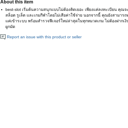
About this item
best-slot เริ่มต้นความสนุกแบบไม่ต้องคิดเยอะ เพียงแค่ลงทะเบียน คุณจ
สล็อต รูเล็ต และเกมกีฬาโดยไม่เสียค่าใช้จ่าย นอกจากนี้ คุณยังสามารถท
แค่เข้าระบบ พร้อมสำรวจฟีเจอร์ใหม่ล่าสุดในทุกหมวดเกม ไม่ต้องฝากเงินก
ผูกมัด
Report an issue with this product or seller