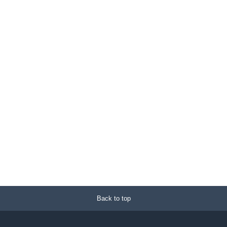
Back to top