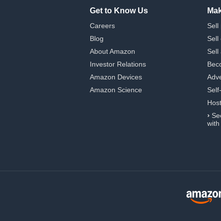
Get to Know Us
Mak
Careers
Sell
Blog
Sell
About Amazon
Sell
Investor Relations
Beco
Amazon Devices
Adve
Amazon Science
Self
Hos
›
Se
with