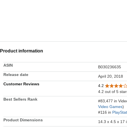
Product information
ASIN
B030236635
Release date
April 20, 2018
Customer Reviews
4.2
4.2 out of 5 star
Best Sellers Rank
#83,477 in Vid
Video Games
)
#116 in
PlaySta
Product Dimensions
14.3 x 4.5 x 17