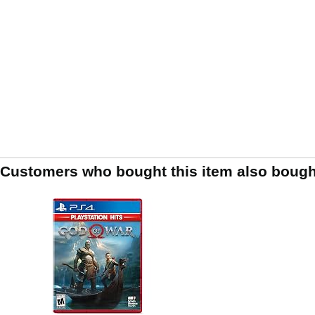
Customers who bought this item also bough