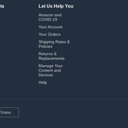
ts
Let Us Help You
Amazon and
COVID-19
Your Account
Your Orders
Shipping Rates &
Policies
Returns &
Replacements
Manage Your
Content and
Devices
Help
 States