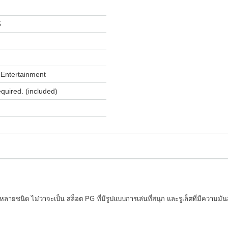
5
Entertainment
equired. (included)
ายชนิด ไม่ว่าจะเป็น สล็อต PG ที่มีรูปแบบการเล่นที่สนุก และรูเล็ตที่มีความมัน