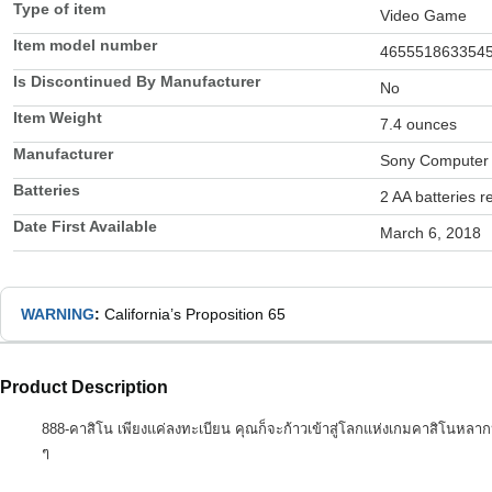
Type of item
Video Game
Item model number
465551863354
Is Discontinued By Manufacturer
No
Item Weight
7.4 ounces
Manufacturer
Sony Computer 
Batteries
2 AA batteries r
Date First Available
March 6, 2018
WARNING
:
California’s Proposition 65
Product Description
888-คาสิโน เพียงแค่ลงทะเบียน คุณก็จะก้าวเข้าสู่โลกแห่งเกมคาสิโนหลากหล
ๆ