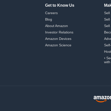
Get to Know Us
Mak
Careers
Sell
Blog
Sell
About Amazon
Sell
Investor Relations
Beco
Amazon Devices
Adve
Amazon Science
Self
Hos
›
Se
with