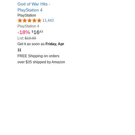
God of War Hits -
PlayStation 4
PlayStation
11,442
PlayStation 4
-18%
16
$
43
List:
$19.99
Get it as soon as
Friday, Apr
11
FREE Shipping on orders
over $35 shipped by Amazon