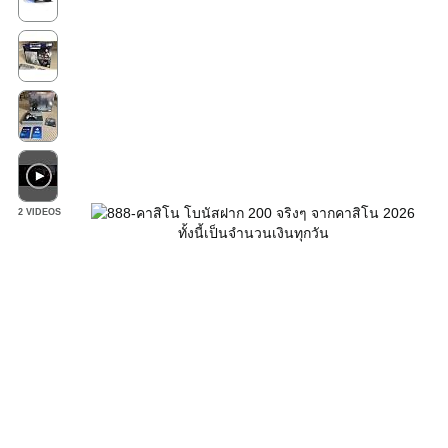
2 VIDEOS