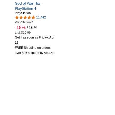
God of War Hits -
PlayStation 4
PlayStation
11,442
PlayStation 4
-18%
16
$
43
List:
$19.99
Get it as soon as
Friday, Apr
11
FREE Shipping on orders
over $35 shipped by Amazon