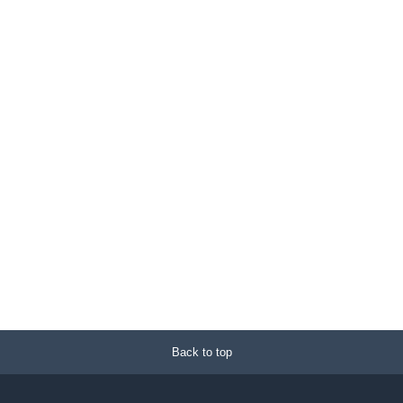
Back to top