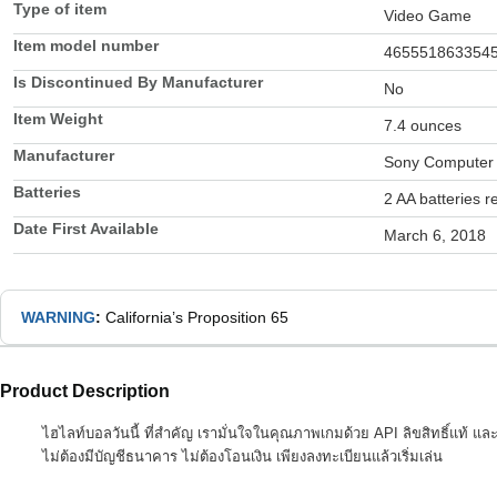
Type of item
Video Game
Item model number
465551863354
Is Discontinued By Manufacturer
No
Item Weight
7.4 ounces
Manufacturer
Sony Computer 
Batteries
2 AA batteries r
Date First Available
March 6, 2018
WARNING
:
California’s Proposition 65
Product Description
ไฮไลท์บอลวันนี้ ที่สำคัญ เรามั่นใจในคุณภาพเกมด้วย API ลิขสิทธิ์แท้ และมี
ไม่ต้องมีบัญชีธนาคาร ไม่ต้องโอนเงิน เพียงลงทะเบียนแล้วเริ่มเล่น