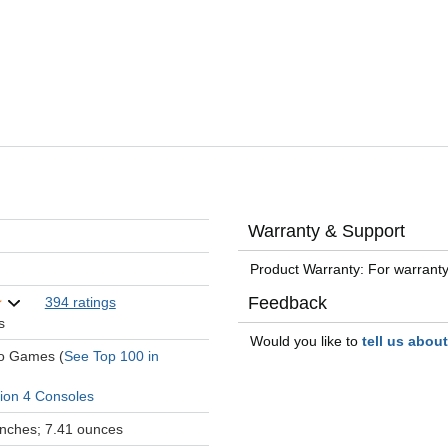
Warranty & Support
Product Warranty: For warranty
Feedback
394 ratings
s
Would you like to
tell us abou
eo Games (
See Top 100 in
tion 4 Consoles
 inches; 7.41 ounces