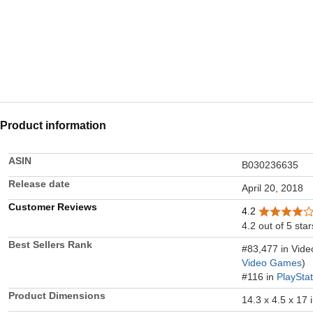
Product information
ASIN
B030236635
Release date
April 20, 2018
Customer Reviews
4.2
4.2 out of 5 star
Best Sellers Rank
#83,477 in Vid
Video Games
)
#116 in
PlaySta
Product Dimensions
14.3 x 4.5 x 17