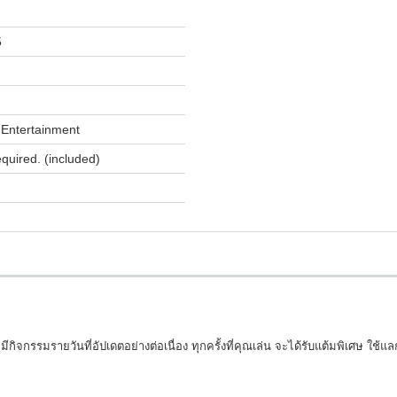
5
Entertainment
equired. (included)
กิจกรรมรายวันที่อัปเดตอย่างต่อเนื่อง ทุกครั้งที่คุณเล่น จะได้รับแต้มพิเศษ ใช้แล