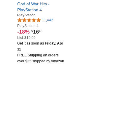
God of War Hits -
PlayStation 4
PlayStation
11,442
PlayStation 4
-18%
16
$
43
List:
$19.99
Get it as soon as
Friday, Apr
11
FREE Shipping on orders
over $35 shipped by Amazon