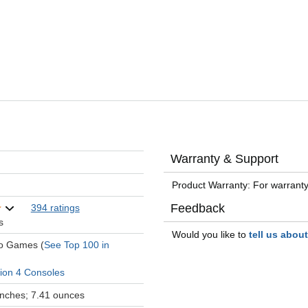
Warranty & Support
Product Warranty: For warranty
Feedback
394 ratings
s
Would you like to
tell us abou
eo Games (
See Top 100 in
tion 4 Consoles
 inches; 7.41 ounces