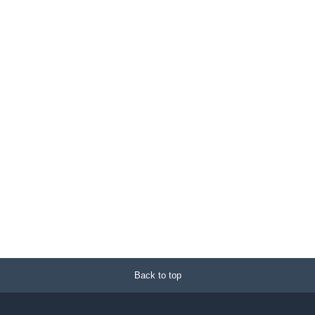
Back to top