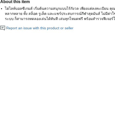
About this item
ไฮไลท์บอลซีเกมส์ เริ่มต้นความสนุกแบบไร้กังวล เพียงแค่ลงทะเบียน คุณก
หลากหลาย ทั้ง สล็อต รูเล็ต และแชร์ประสบการณ์กีฬาสุดมันส์ ไม่มีค่าใช
ระบบ ก็สามารถทดลองเล่นได้ทันที เล่นทุกโหมดฟรี พร้อมสำรวจฟีเจอร์
Report an issue with this product or seller