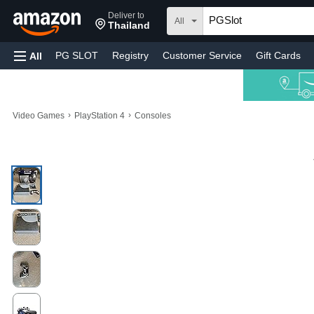
Deliver to
All
Thailand
PG SLOT
Registry
Customer Service
Gift Cards
All
›
›
Video Games
PlayStation 4
Consoles