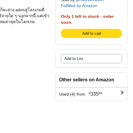
Fulfilled by Amazon
็จะย่าง adımสู่โลกเกมที่
้จ่ายใด ๆ นอกจากนี้ แค่เข้า
Only 1 left in stock - order
ใหม่ล่าสุดในโลกเกม
soon.
Add to cart
Add to List
Other sellers on Amazon
$
335
99
Used (4) from