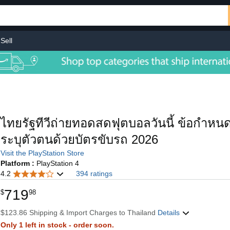
Sell
ไทยรัฐทีวีถ่ายทอดสดฟุตบอลวันนี้ ข้อกำหน
ระบุตัวตนด้วยบัตรขับรถ 2026
Visit the PlayStation Store
Platform :
PlayStation 4
4.2
394 ratings
719
$
98
$123.86 Shipping & Import Charges to Thailand
Details
Only 1 left in stock - order soon.