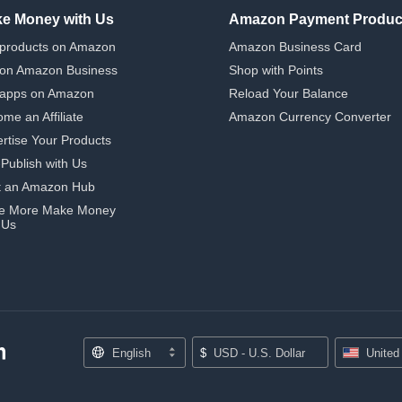
e Money with Us
Amazon Payment Produc
 products on Amazon
Amazon Business Card
 on Amazon Business
Shop with Points
 apps on Amazon
Reload Your Balance
me an Affiliate
Amazon Currency Converter
rtise Your Products
-Publish with Us
t an Amazon Hub
e More Make Money
 Us
English
$
USD - U.S. Dollar
United