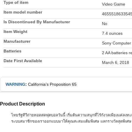
Type of item
Video Game
Item model number
465551863354
Is Discontinued By Manufacturer
No
Item Weight
7.4 ounces
Manufacturer
Sony Computer 
Batteries
2 AA batteries r
Date First Available
March 6, 2018
WARNING
:
California’s Proposition 65
Product Description
ไทยรัฐทีวีถ่ายทอดสดฟุตบอลวันนี้ เริ่มต้นความสนุกที่ไร้กังวลเพียงแค่ลง
ระบบสมาชิกของเราออกแบบมาให้คุณสะสมแต้มพิเศษ แลกรางวัลสุดพิเศษ หรื