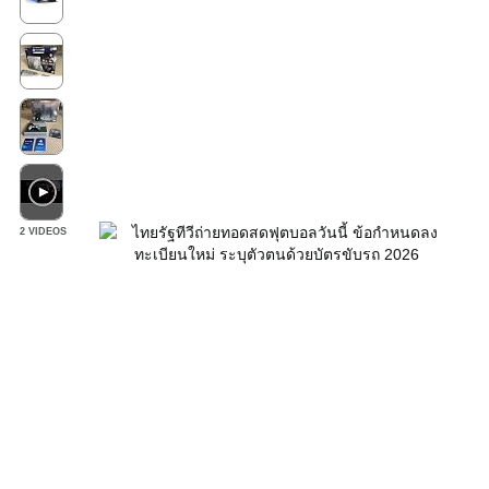
2 VIDEOS