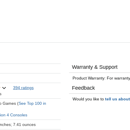
Warranty & Support
Product Warranty: For warranty
Feedback
394 ratings
s
Would you like to
tell us abou
eo Games (
See Top 100 in
tion 4 Consoles
 inches; 7.41 ounces