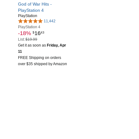
God of War Hits -
PlayStation 4
PlayStation
11,442
PlayStation 4
-18%
16
$
43
List:
$19.99
Get it as soon as
Friday, Apr
11
FREE Shipping on orders
over $35 shipped by Amazon