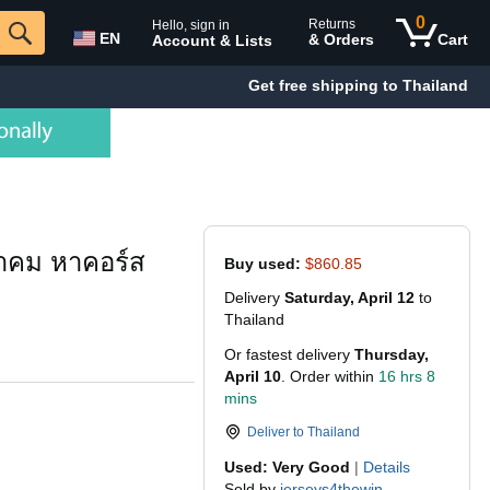
0
Returns
Hello, sign in
EN
& Orders
Cart
Account & Lists
Get free shipping to Thailand
ภาคม หาคอร์ส
Buy used:
$860.85
Delivery
Saturday, April 12
to
Thailand
Or fastest delivery
Thursday,
April 10
. Order within
16 hrs 8
mins
Deliver to
Thailand
Used: Very Good
|
Details
Sold by
jerseys4thewin