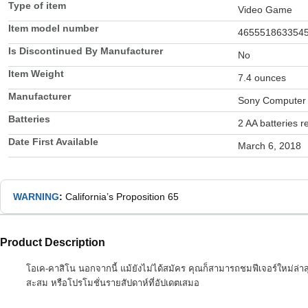
Type of item
Video Game
Item model number
465551863354
Is Discontinued By Manufacturer
No
Item Weight
7.4 ounces
Manufacturer
Sony Computer 
Batteries
2 AA batteries r
Date First Available
March 6, 2018
WARNING
:
California’s Proposition 65
Product Description
โอเค-คาสิโน นอกจากนี้ แม้ยังไม่ได้สมัคร คุณก็สามารถชมฟีเจอร์ใหม่ล่
สะสม หรือโปรโมชั่นรายสัปดาห์ที่อัปเดตเสมอ