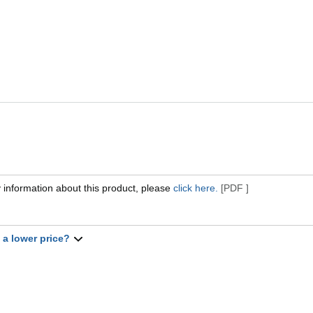
 information about this product, please
click here.
[PDF ]
t a lower price?