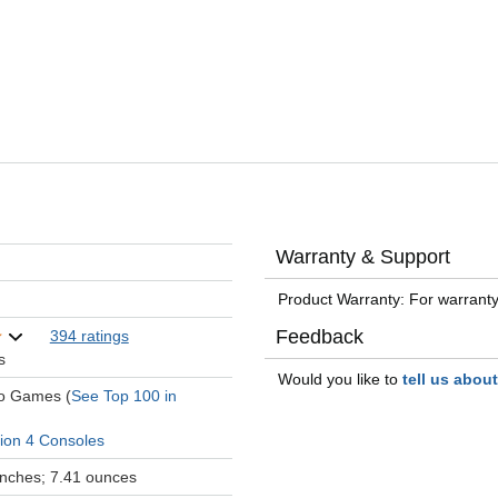
Warranty & Support
Product Warranty: For warranty
Feedback
394 ratings
s
Would you like to
tell us abou
eo Games (
See Top 100 in
tion 4 Consoles
 inches; 7.41 ounces