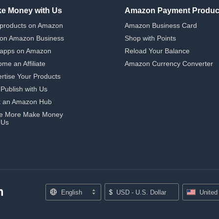
e Money with Us
Amazon Payment Produc
 products on Amazon
Amazon Business Card
 on Amazon Business
Shop with Points
 apps on Amazon
Reload Your Balance
me an Affiliate
Amazon Currency Converter
rtise Your Products
-Publish with Us
t an Amazon Hub
e More Make Money
 Us
English
$
USD - U.S. Dollar
United