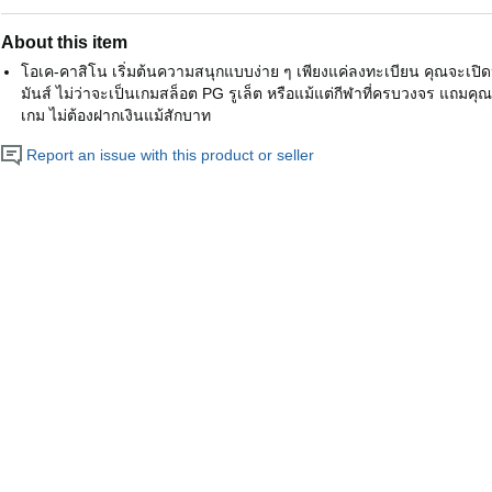
About this item
โอเค-คาสิโน เริ่มต้นความสนุกแบบง่าย ๆ เพียงแค่ลงทะเบียน คุณจะเปิด
มันส์ ไม่ว่าจะเป็นเกมสล็อต PG รูเล็ต หรือแม้แต่กีฬาที่ครบวงจร แถมค
เกม ไม่ต้องฝากเงินแม้สักบาท
Report an issue with this product or seller