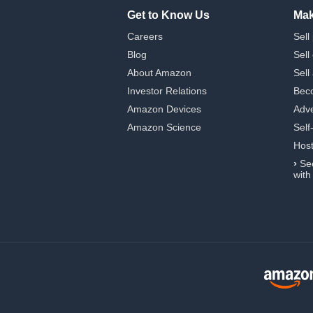
Get to Know Us
Mak
Careers
Sell
Blog
Sell
About Amazon
Sell
Investor Relations
Beco
Amazon Devices
Adve
Amazon Science
Self
Hos
›
Se
with