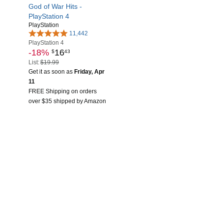
God of War Hits -
PlayStation 4
PlayStation
11,442
PlayStation 4
-18%
16
$
43
List:
$19.99
Get it as soon as
Friday, Apr
11
FREE Shipping on orders
over $35 shipped by Amazon