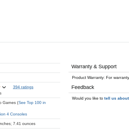
Warranty & Support
Product Warranty: For warranty
Feedback
394 ratings
s
Would you like to
tell us abou
eo Games (
See Top 100 in
tion 4 Consoles
 inches; 7.41 ounces