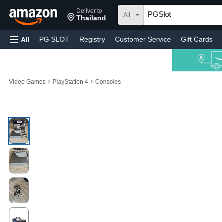
Deliver to
All
Thailand
PG SLOT
Registry
Customer Service
Gift Cards
All
›
›
Video Games
PlayStation 4
Consoles