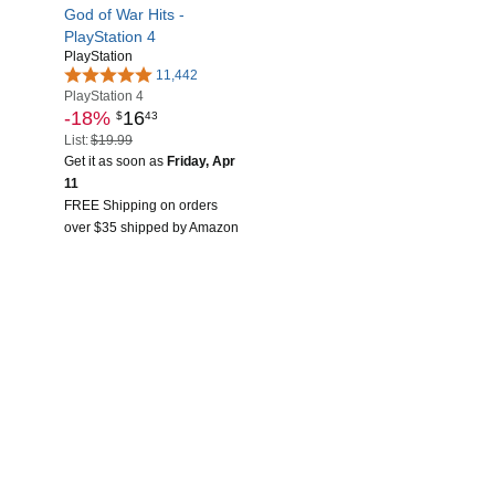
God of War Hits -
PlayStation 4
PlayStation
11,442
PlayStation 4
-18%
16
$
43
List:
$19.99
Get it as soon as
Friday, Apr
11
FREE Shipping on orders
over $35 shipped by Amazon