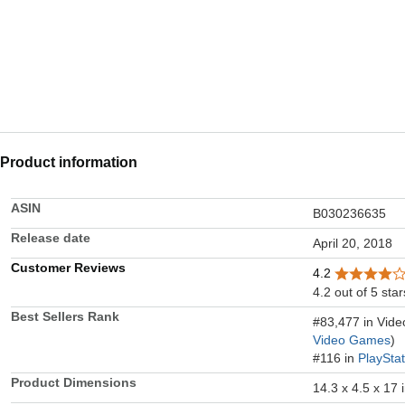
Product information
ASIN
B030236635
Release date
April 20, 2018
Customer Reviews
4.2
4.2 out of 5 star
Best Sellers Rank
#83,477 in Vid
Video Games
)
#116 in
PlaySta
Product Dimensions
14.3 x 4.5 x 17