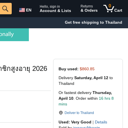
0
Returns
Hello, sign in
EN
& Orders
Cart
Account & Lists
Get free shipping to Thailand
ชิกสูงอายุ 2026
Buy used:
$860.85
Delivery
Saturday, April 12
to
Thailand
Or fastest delivery
Thursday,
April 10
. Order within
16 hrs 8
mins
Deliver to
Thailand
Used: Very Good
|
Details
Sold by
jerseys4thewin