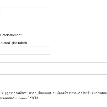
5
Entertainment
equired. (included)
ูสู่อรรถรสเต็มที่ ไม่ว่าจะเป็นแต้มสะสมที่คอยให้รางวัลหรือโปรโมชั่นรายสัปดาห์
ับแพลตฟอร์ม LInéan ไว้ใจได้