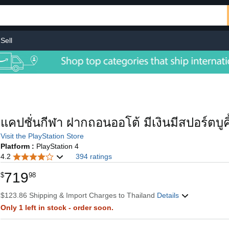
Sell
แคปชั่นกีฬา ฝากถอนออโต้ มีเงินมีสปอร์ตบูค
Visit the PlayStation Store
Platform :
PlayStation 4
4.2
394 ratings
719
$
98
$123.86 Shipping & Import Charges to Thailand
Details
Only 1 left in stock - order soon.