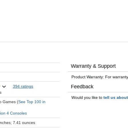
Warranty & Support
Product Warranty: For warranty
Feedback
394 ratings
s
Would you like to
tell us abou
eo Games (
See Top 100 in
tion 4 Consoles
 inches; 7.41 ounces