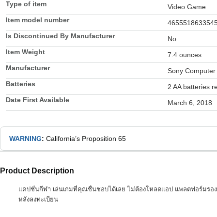
Type of item
Video Game
Item model number
465551863354
Is Discontinued By Manufacturer
No
Item Weight
7.4 ounces
Manufacturer
Sony Computer 
Batteries
2 AA batteries r
Date First Available
March 6, 2018
WARNING
:
California’s Proposition 65
Product Description
แคปชั่นกีฬา เล่นเกมที่คุณชื่นชอบได้เลย ไม่ต้องโหลดแอป แพลตฟอร์มรอ
หลังลงทะเบียน