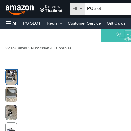
Deliver to
All
Thailand
PG SLOT
Registry
Customer Service
Gift Cards
All
›
›
Video Games
PlayStation 4
Consoles