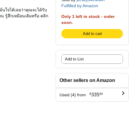
Fulfilled by Amazon
มั่นใจได้เลยว่าคุณจะได้รับ
รู้สึกเหมือนเดิมหรือ คลิก
Only 1 left in stock - order
soon.
Add to cart
Add to List
Other sellers on Amazon
$
335
99
Used (4) from