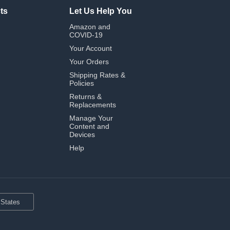
ts
Let Us Help You
Amazon and
COVID-19
Your Account
Your Orders
Shipping Rates &
Policies
Returns &
Replacements
Manage Your
Content and
Devices
Help
 States