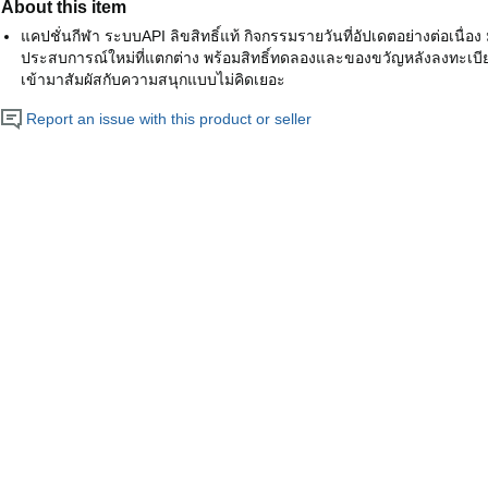
About this item
แคปชั่นกีฬา ระบบAPI ลิขสิทธิ์แท้ กิจกรรมรายวันที่อัปเดตอย่างต่อเนื่อง 
ประสบการณ์ใหม่ที่แตกต่าง พร้อมสิทธิ์ทดลองและของขวัญหลังลงทะเบียน 
เข้ามาสัมผัสกับความสนุกแบบไม่คิดเยอะ
Report an issue with this product or seller