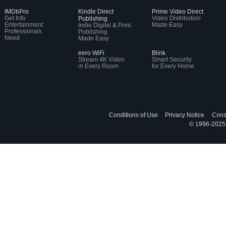
IMDbPro
Kindle Direct
Prime Video Direct
Get Info
Video Distribution
Publishing
Entertainment
Made Easy
Indie Digital & Print
Professionals
Publishing
Need
Made Easy
eero WiFi
Blink
Stream 4K Video
Smart Security
in Every Room
for Every Home
Conditions of Use
Privacy Notice
Cons
© 1996-2025, 