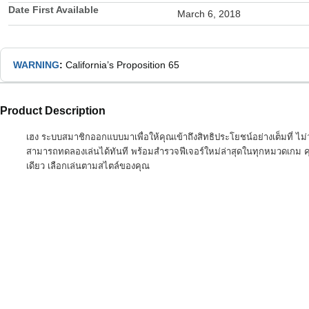
Date First Available
March 6, 2018
WARNING
:
California’s Proposition 65
Product Description
เฮง ระบบสมาชิกออกแบบมาเพื่อให้คุณเข้าถึงสิทธิประโยชน์อย่างเต็มที่ ไม
สามารถทดลองเล่นได้ทันที พร้อมสำรวจฟีเจอร์ใหม่ล่าสุดในทุกหมวดเกม
เดียว เลือกเล่นตามสไตล์ของคุณ