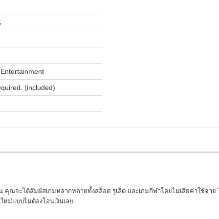
5
Entertainment
equired. (included)
น คุณจะได้สัมผัสเกมหลากหลายทั้งสล็อต รูเล็ต และเกมกีฬาโดยไม่เสียค่าใช้จ่าย
์ใหม่แบบไม่ต้องโอนเงินเลย