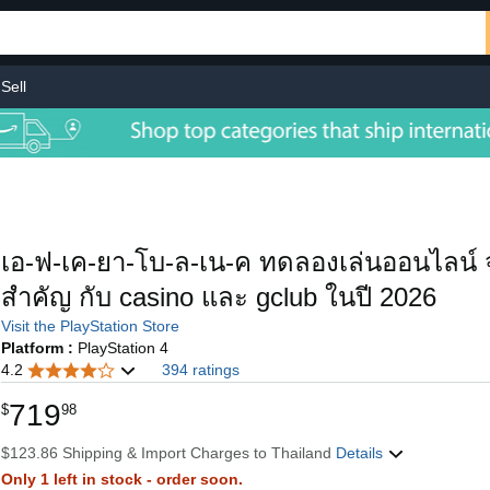
Sell
เอ-ฟ-เค-ยา-โบ-ล-เน-ค ทดลองเล่นออนไลน์ จร
สำคัญ กับ casino และ gclub ในปี 2026
Visit the PlayStation Store
Platform :
PlayStation 4
4.2
394 ratings
719
$
98
$123.86 Shipping & Import Charges to Thailand
Details
Only 1 left in stock - order soon.