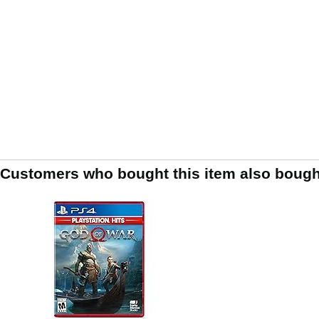
Customers who bought this item also bough