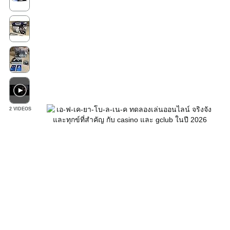
2 VIDEOS