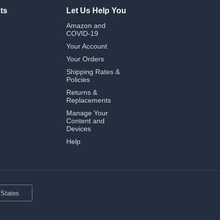
ts
Let Us Help You
Amazon and
COVID-19
Your Account
Your Orders
Shipping Rates &
Policies
Returns &
Replacements
Manage Your
Content and
Devices
Help
 States