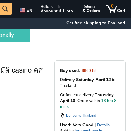
0
Returns
Hello, sign in
EN
& Orders
Cart
Account & Lists
Get free shipping to Thailand
มัติ casino คศ
Buy used:
$860.85
Delivery
Saturday, April 12
to
Thailand
Or fastest delivery
Thursday,
April 10
. Order within
16 hrs 8
mins
Deliver to
Thailand
Used: Very Good
|
Details
Sold by
jerseys4thewin