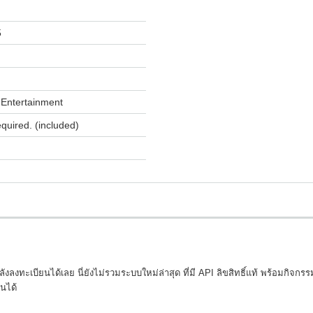
5
Entertainment
equired. (included)
งทะเบียนได้เลย นี่ยังไม่รวมระบบใหม่ล่าสุด ที่มี API ลิขสิทธิ์แท้ พร้อมกิจกรรมรา
ันได้