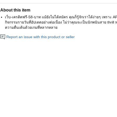
About this item
เว็บ-เครดิตฟรี-58-บาท แม้ยังไม่ได้สมัคร คุณก็รู้จักเราได้ง่ายๆ เพราะ A
กิจกรรมรายวันที่อัปเดตอย่างต่อเนื่อง ไม่ว่าคุณจะเป็นนักพนันสาย thrill
ความตื่นเต้นด้วยเกมที่หลากหลาย
Report an issue with this product or seller