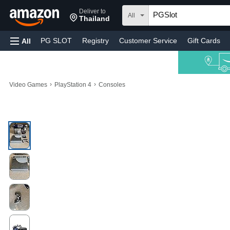
Deliver to
All
Thailand
PG SLOT
Registry
Customer Service
Gift Cards
All
›
›
Video Games
PlayStation 4
Consoles