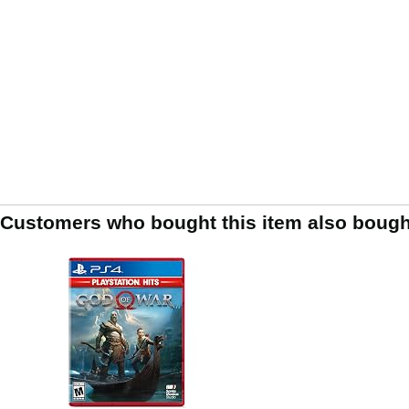
Customers who bought this item also bough