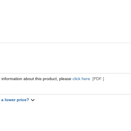
 information about this product, please
click here.
[PDF ]
t a lower price?