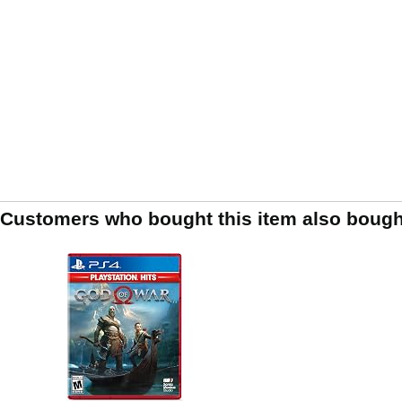
Customers who bought this item also bough