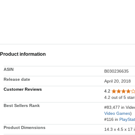
Product information
ASIN
B030236635
Release date
April 20, 2018
Customer Reviews
4.2
4.2 out of 5 star
Best Sellers Rank
#83,477 in Vid
Video Games
)
#116 in
PlaySta
Product Dimensions
14.3 x 4.5 x 17