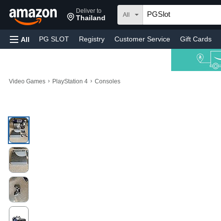
Deliver to
All
Thailand
PG SLOT
Registry
Customer Service
Gift Cards
All
›
›
Video Games
PlayStation 4
Consoles