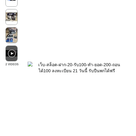
2 VIDEOS