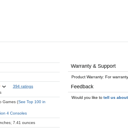
Warranty & Support
Product Warranty: For warranty
Feedback
394 ratings
s
Would you like to
tell us abou
eo Games (
See Top 100 in
tion 4 Consoles
 inches; 7.41 ounces