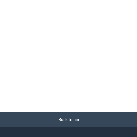
Back to top