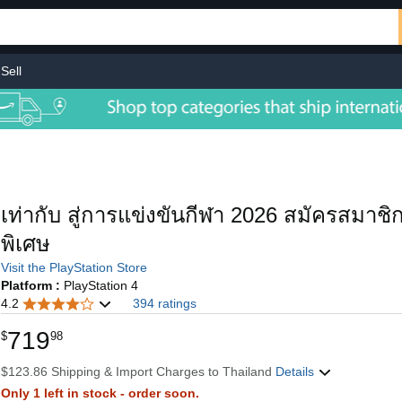
Sell
เท่ากับ สู่การแข่งขันกีฬา 2026 สมัครสมาชิ
พิเศษ
Visit the PlayStation Store
Platform :
PlayStation 4
4.2
394 ratings
719
$
98
$123.86 Shipping & Import Charges to Thailand
Details
Only 1 left in stock - order soon.