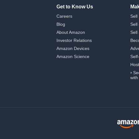
Get to Know Us
Mak
Careers
Sell
Blog
Sell
About Amazon
Sell
Investor Relations
Beco
Amazon Devices
Adve
Amazon Science
Self
Hos
›
Se
with