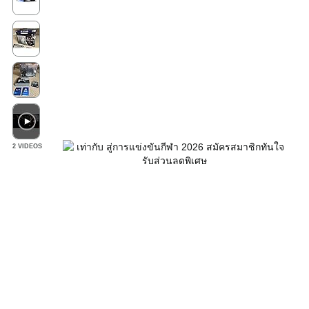
2 VIDEOS