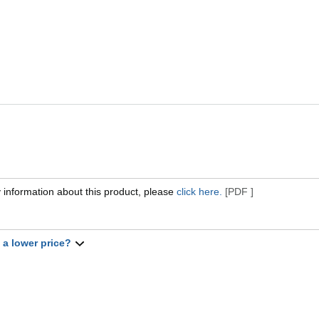
 information about this product, please
click here.
[PDF ]
t a lower price?