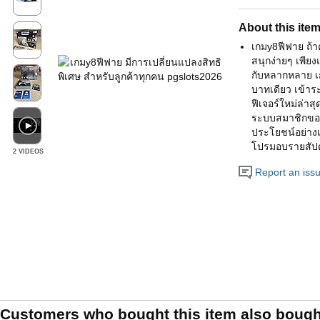
About this ite
เกมy8ฟีฟาย ถ้
สนุกง่ายๆ เพีย
กับหลากหลาย เก
บาทเดียว เข้าร
ฟีเจอร์ใหม่ล่าส
ระบบสมาชิกของ
ประโยชน์อย่างเ
โปรมอบรายสัปด
2 VIDEOS
Report an issue
Customers who bought this item also bough