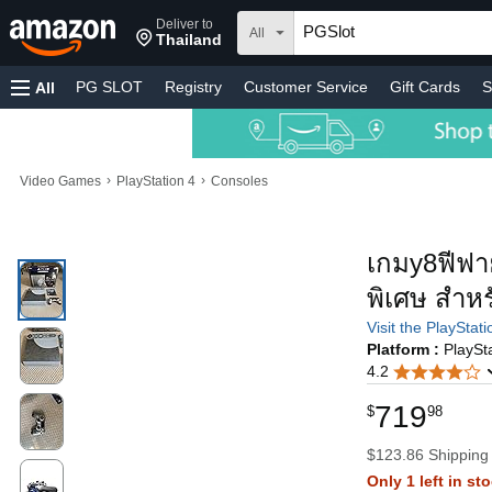
Deliver to
All
Thailand
PG SLOT
Registry
Customer Service
Gift Cards
S
All
›
›
Video Games
PlayStation 4
Consoles
เกมy8ฟีฟาย
พิเศษ สำหร
Visit the PlayStat
Platform :
PlaySt
4.2
719
$
98
$123.86 Shipping
Only 1 left in st