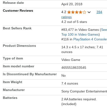
Release date
April 20, 2018
Customer Reviews
4.2
394
ratings
4.2 out of 5 stars
Best Sellers Rank
#83,477 in Video Games (
See
Top 100 in Video Games
)
#116 in
PlayStation 4 Console
Product Dimensions
14.3 x 4.5 x 17 inches; 7.41
ounces
Type of item
Video Game
Item model number
4655518633545
Is Discontinued By Manufacturer
No
Item Weight
7.4 ounces
Manufacturer
Sony Computer Entertainmen
Batteries
2 AA batteries required.
(included)