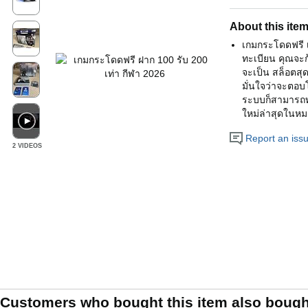
About this ite
เกมกระโดดฟรี เ
ทะเบียน คุณจะก
จะเป็น สล็อตสุดฮ
มั่นใจว่าจะตอบ
ระบบก็สามารถทด
ใหม่ล่าสุดในหม
Report an issue
2 VIDEOS
Customers who bought this item also bough