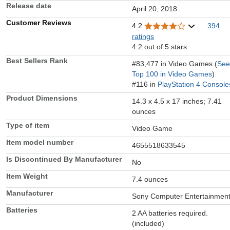
Release date
April 20, 2018
Customer Reviews
4.2
394
ratings
4.2 out of 5 stars
Best Sellers Rank
#83,477 in Video Games (
See
Top 100 in Video Games
)
#116 in
PlayStation 4 Console
Product Dimensions
14.3 x 4.5 x 17 inches; 7.41
ounces
Type of item
Video Game
Item model number
4655518633545
Is Discontinued By Manufacturer
No
Item Weight
7.4 ounces
Manufacturer
Sony Computer Entertainmen
Batteries
2 AA batteries required.
(included)