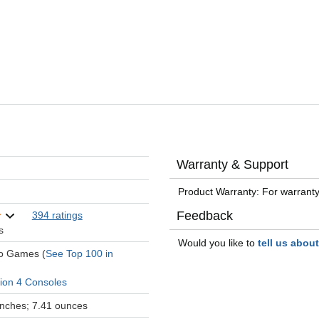
Warranty & Support
Product Warranty: For warranty
Feedback
394 ratings
s
Would you like to
tell us abou
eo Games (
See Top 100 in
tion 4 Consoles
 inches; 7.41 ounces