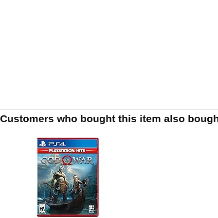
Customers who bought this item also bough