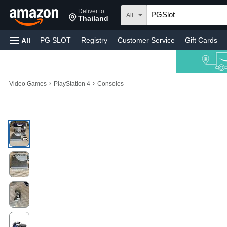
Deliver to
All
Thailand
PG SLOT
Registry
Customer Service
Gift Cards
All
›
›
Video Games
PlayStation 4
Consoles