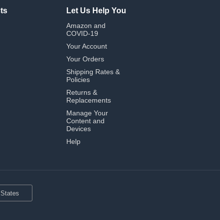
ts
Let Us Help You
Amazon and
COVID-19
Your Account
Your Orders
Shipping Rates &
Policies
Returns &
Replacements
Manage Your
Content and
Devices
Help
 States