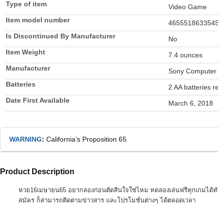
Type of item
Video Game
Item model number
465551863354
Is Discontinued By Manufacturer
No
Item Weight
7.4 ounces
Manufacturer
Sony Computer 
Batteries
2 AA batteries r
Date First Available
March 6, 2018
WARNING
:
California’s Proposition 65
Product Description
หวย16เมษายน65 อยากลองก่อนตัดสินใจใช่ไหม ทดลองเล่นฟรีทุกเกมได้ทันที 
สมัคร ก็สามารถติดตามข่าวสาร และโปรโมชั่นต่างๆ ได้ตลอดเวลา