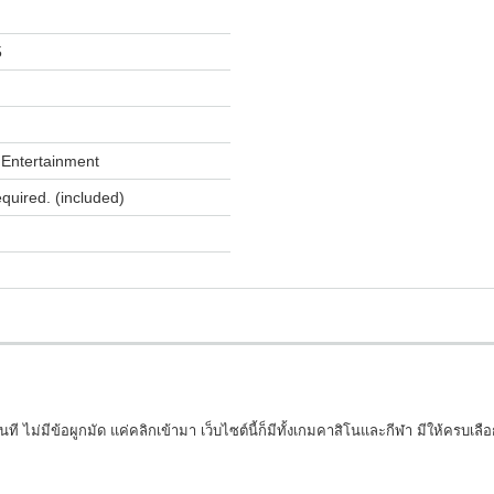
5
Entertainment
equired. (included)
ไม่มีข้อผูกมัด แค่คลิกเข้ามา เว็บไซต์นี้ก็มีทั้งเกมคาสิโนและกีฬา มีให้ครบเ