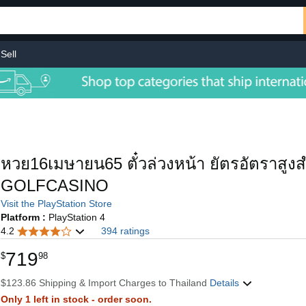
Sell
หวย16เมษายน65 ตั๋วล่วงหน้า ยัตรอัตราสูง
GOLFCASINO
Visit the PlayStation Store
Platform :
PlayStation 4
4.2
394 ratings
719
$
98
$123.86 Shipping & Import Charges to Thailand
Details
Only 1 left in stock - order soon.