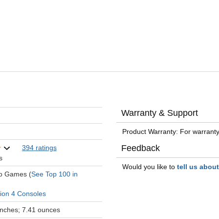
Warranty & Support
Product Warranty: For warranty
Feedback
394 ratings
s
Would you like to
tell us abou
eo Games (
See Top 100 in
tion 4 Consoles
 inches; 7.41 ounces