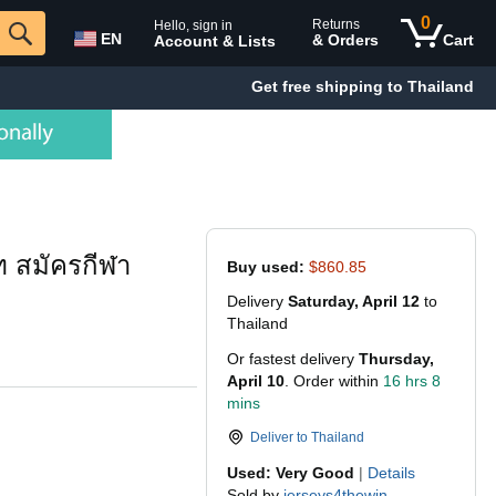
0
Returns
Hello, sign in
EN
& Orders
Cart
Account & Lists
Get free shipping to Thailand
ท สมัครกีฬา
Buy used:
$860.85
Delivery
Saturday, April 12
to
Thailand
Or fastest delivery
Thursday,
April 10
. Order within
16 hrs 8
mins
Deliver to
Thailand
Used: Very Good
|
Details
Sold by
jerseys4thewin