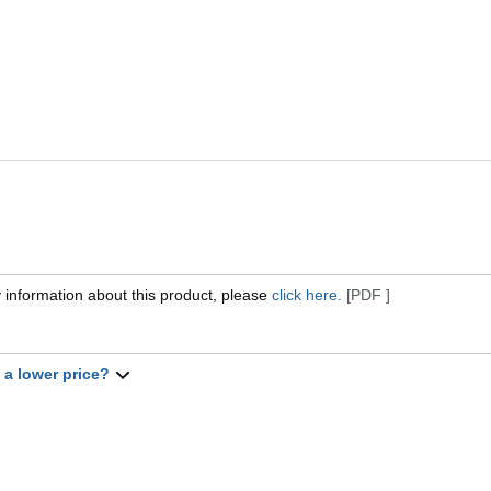
 information about this product, please
click here.
[PDF ]
t a lower price?