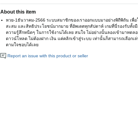
About this item
หวย-1ธันวาคม-2566 ระบบสมาชิกของเราออกแบบมาอย่างพิถีพิถัน เพื่อ
สะสม และสิทธิประโยชน์มากมาย ที่อัพเดตทุกสัปดาห์ เกมที่นี่รองรับทั้
ความรู้สึกหนืดๆ ในการใช้งานได้เลย สนใจ ไม่อย่างนั้นลองเข้ามาทดลองเ
ดาวน์โหลด ไม่ต้องฝาก เงิน แค่คลิกเข้าสู่ระบบ เท่านั้นก็สามารถเลือกเ
ตามใจชอบได้เลย
Report an issue with this product or seller