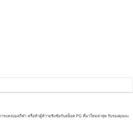
ารแทงบอลกีฬา หรือท้าผู้ท้าายชิงชัยกับสล็อต PG ที่มาใหม่ล่าสุด รับรองคุณจะ