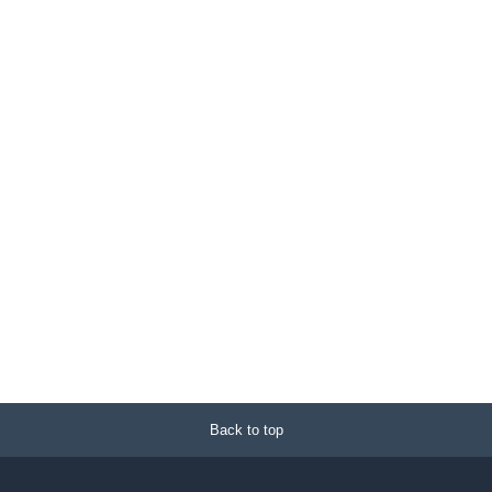
Back to top