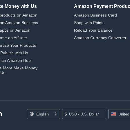
e Money with Us
Amazon Payment Produc
 products on Amazon
Amazon Business Card
 on Amazon Business
Shop with Points
 apps on Amazon
Reload Your Balance
me an Affiliate
Amazon Currency Converter
rtise Your Products
-Publish with Us
t an Amazon Hub
e More Make Money
 Us
English
$
USD - U.S. Dollar
United