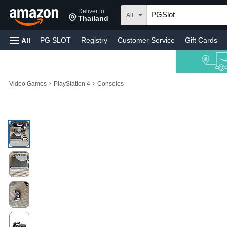
Deliver to
All
Thailand
PG SLOT
Registry
Customer Service
Gift Cards
All
›
›
Video Games
PlayStation 4
Consoles