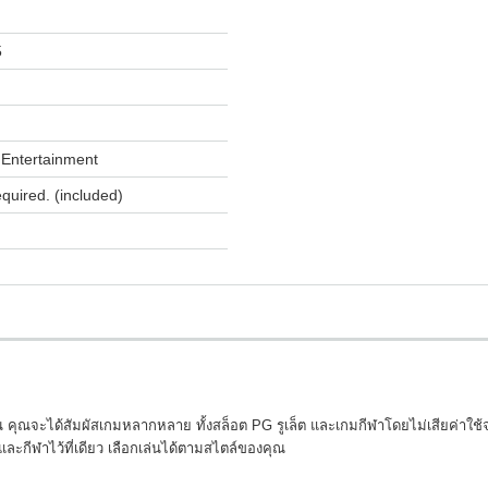
5
Entertainment
equired. (included)
น คุณจะได้สัมผัสเกมหลากหลาย ทั้งสล็อต PG รูเล็ต และเกมกีฬาโดยไม่เสียค่าใช้
และกีฬาไว้ที่เดียว เลือกเล่นได้ตามสไตล์ของคุณ