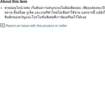
About this item
หวยออนไลน์-lotto เริ่มต้นความสนุกแบบไม่ต้องคิดเยอะ เพียงแค่ลงทะเบ
หลาย ทั้งสล็อต รูเล็ต และเกมกีฬาโดยไม่เสียค่าใช้จ่าย นอกจากนี้ แม้ย
ชิมฝักของขวัญและโปรโมชั่นพิเศษที่เราจัดเตรียมไว้ได้เลย
Report an issue with this product or seller