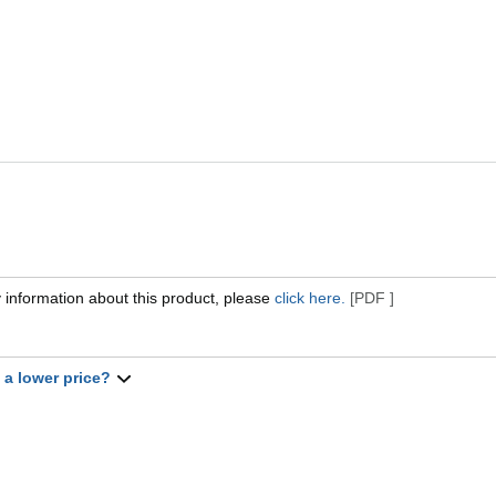
 information about this product, please
click here.
[PDF ]
t a lower price?