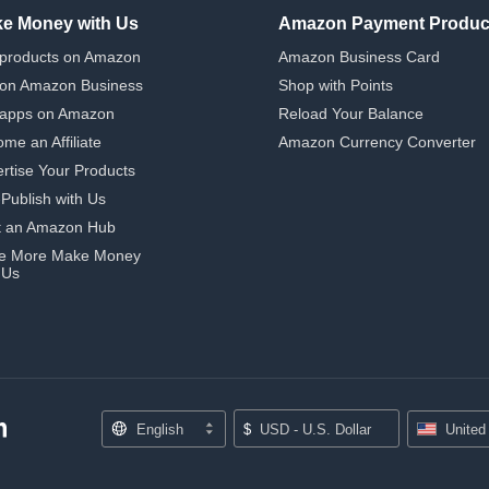
e Money with Us
Amazon Payment Produc
 products on Amazon
Amazon Business Card
 on Amazon Business
Shop with Points
 apps on Amazon
Reload Your Balance
me an Affiliate
Amazon Currency Converter
rtise Your Products
-Publish with Us
t an Amazon Hub
e More Make Money
 Us
English
$
USD - U.S. Dollar
United