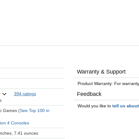
Warranty & Support
Product Warranty: For warranty
Feedback
394 ratings
s
Would you like to
tell us abou
eo Games (
See Top 100 in
tion 4 Consoles
 inches; 7.41 ounces