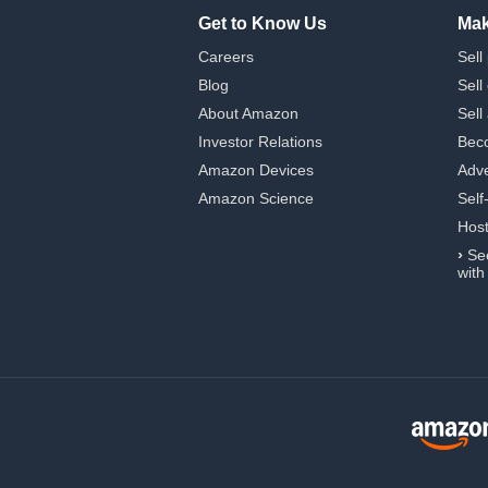
Get to Know Us
Mak
Careers
Sell
Blog
Sell
About Amazon
Sell
Investor Relations
Beco
Amazon Devices
Adve
Amazon Science
Self
Hos
›
Se
with