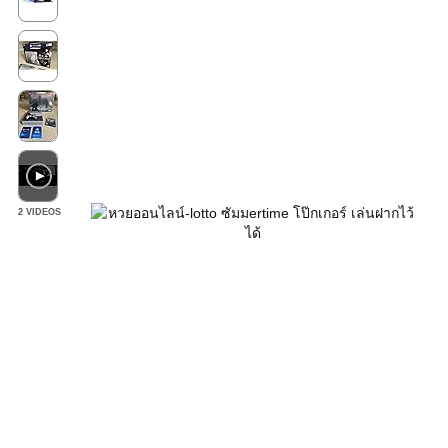
2 VIDEOS