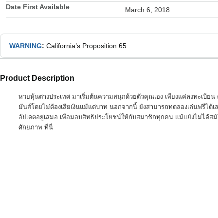
Date First Available
March 6, 2018
WARNING
:
California’s Proposition 65
Product Description
หวยหุ้นต่างประเทศ มาเริ่มต้นความสนุกด้วยตัวคุณเอง เพียงแค่ลงทะเบียน 
มันส์โดยไม่ต้องเสียเงินแม้แต่บาท นอกจากนี้ ยังสามารถทดลองเล่นฟรีได้
อัปเดตอยู่เสมอ เพื่อมอบสิทธิประโยชน์ให้กับสมาชิกทุกคน แม้แยังไม่ได้ส
ศักยภาพ ที่นี่