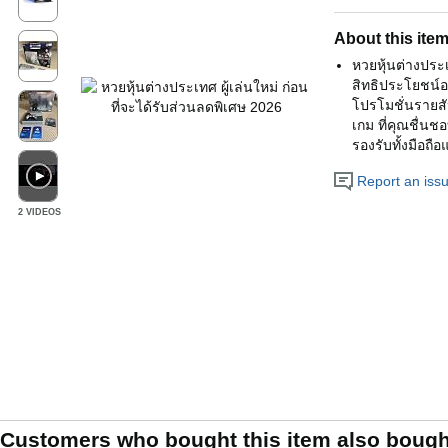
About this ite
หวยหุ้นต่างปร
สิทธิประโยชน์อย
โปรโมชั่นรายสัป
เกม ที่คุณชื่น
รองรับทั้งมือถื
Report an issue
2 VIDEOS
Customers who bought this item also bough