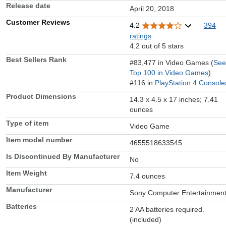
Release date
April 20, 2018
Customer Reviews
4.2
394
ratings
4.2 out of 5 stars
Best Sellers Rank
#83,477 in Video Games (
See
Top 100 in Video Games
)
#116 in
PlayStation 4 Console
Product Dimensions
14.3 x 4.5 x 17 inches; 7.41
ounces
Type of item
Video Game
Item model number
4655518633545
Is Discontinued By Manufacturer
No
Item Weight
7.4 ounces
Manufacturer
Sony Computer Entertainmen
Batteries
2 AA batteries required.
(included)