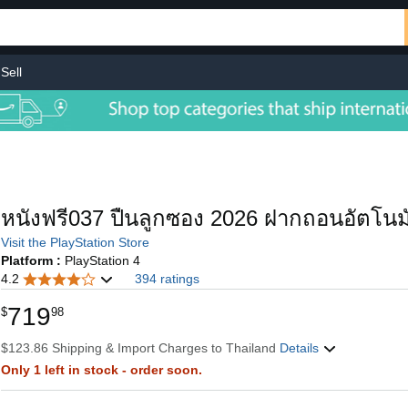
Sell
หนังฟรี037 ปืนลูกซอง 2026 ฝากถอนอัตโนมั
Visit the PlayStation Store
Platform :
PlayStation 4
4.2
394 ratings
719
$
98
$123.86 Shipping & Import Charges to Thailand
Details
Only 1 left in stock - order soon.