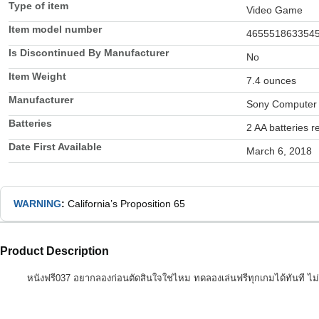
Type of item
Video Game
Item model number
465551863354
Is Discontinued By Manufacturer
No
Item Weight
7.4 ounces
Manufacturer
Sony Computer 
Batteries
2 AA batteries r
Date First Available
March 6, 2018
WARNING
:
California’s Proposition 65
Product Description
หนังฟรี037 อยากลองก่อนตัดสินใจใช่ไหม ทดลองเล่นฟรีทุกเกมได้ทันที ไม่ม