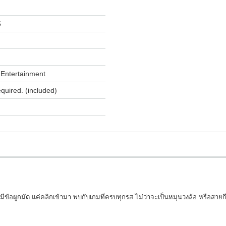
5
Entertainment
equired. (included)
ีข้อผูกมัด แค่คลิกเข้ามา พบกับเกมที่ครบทุกรส ไม่ว่าจะเป็นหมุนวงล้อ หรือสายก