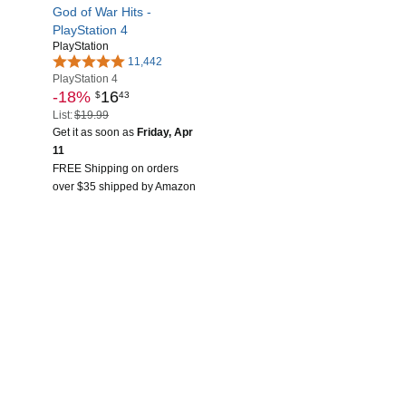
God of War Hits -
PlayStation 4
PlayStation
11,442
PlayStation 4
-18%
16
$
43
List:
$19.99
Get it as soon as
Friday, Apr
11
FREE Shipping on orders
over $35 shipped by Amazon