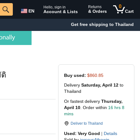
0
Returns
Hello, sign in
EN
& Orders
Cart
Account & Lists
Get free shipping to Thailand
ติ
Buy used:
$860.85
Delivery
Saturday, April 12
to
Thailand
Or fastest delivery
Thursday,
April 10
. Order within
16 hrs 8
mins
Deliver to
Thailand
Used: Very Good
|
Details
Sold by
jerseys4thewin