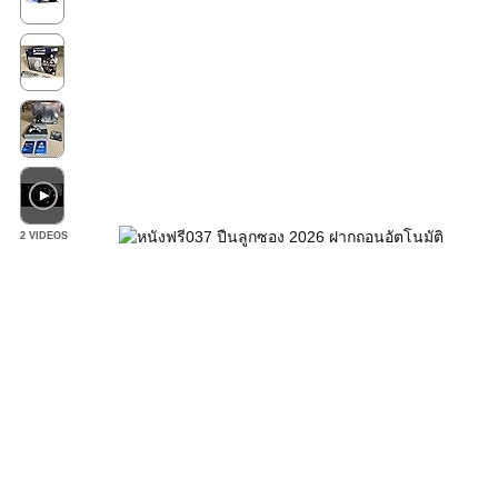
2 VIDEOS