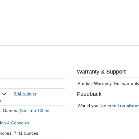
Warranty & Support
Product Warranty: For warranty
Feedback
394 ratings
s
Would you like to
tell us abou
eo Games (
See Top 100 in
tion 4 Consoles
 inches; 7.41 ounces