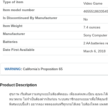
Type of item
Video Game
Item model number
465551863354
Is Discontinued By Manufacturer
No
Item Weight
7.4 ounces
Manufacturer
Sony Computer 
Batteries
2 AA batteries r
Date First Available
March 6, 2018
WARNING
:
California’s Proposition 65
Product Description
สุขภาพ เริ่มต้นความสนุกแบบไม่ต้องคิดเยอะ เพียงแค่ลงทะเบียน คุณจะได้
หมวดเกม ไม่จำเป็นต้องฝากเงินก่อน ระบบสมาชิกออกแบบมาเพื่อให้คุณเข้าถึง
พิเศษแบบนี้แล้ว อยากลอง ทดลองเล่นฟรีทุกเกมได้เลย ไม่ต้องโหลด แพลตฟอร