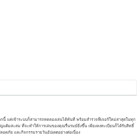
กนี้ แค่เข้าระบบก็สามารถทดลองเล่นได้ทันที พร้อมสำรวจฟีเจอร์ใหม่ล่าสุดในทุก
้มสะสม ที่จะทำให้การเล่นของคุณรื่นรมย์ยิ่งขึ้น เพียงลงทะเบียนก็ได้รับสิทธิ์
ปลอดภัย และกิจกรรมรายวันอัปเดตอย่างต่อเนื่อง