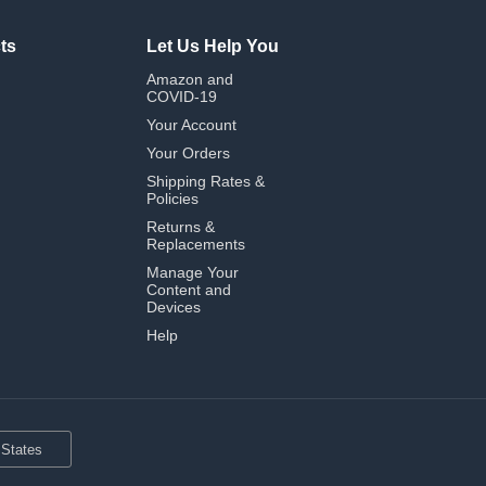
ts
Let Us Help You
Amazon and
COVID-19
Your Account
Your Orders
Shipping Rates &
Policies
Returns &
Replacements
Manage Your
Content and
Devices
Help
 States