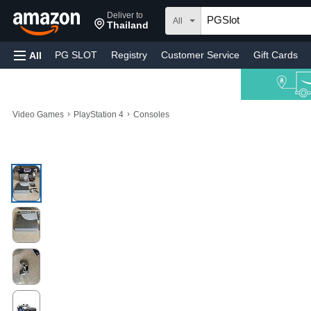
Deliver to
All
Thailand
PG SLOT
Registry
Customer Service
Gift Cards
All
›
›
Video Games
PlayStation 4
Consoles