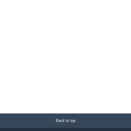
Back to top