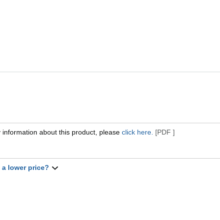
 information about this product, please
click here.
[PDF ]
t a lower price?