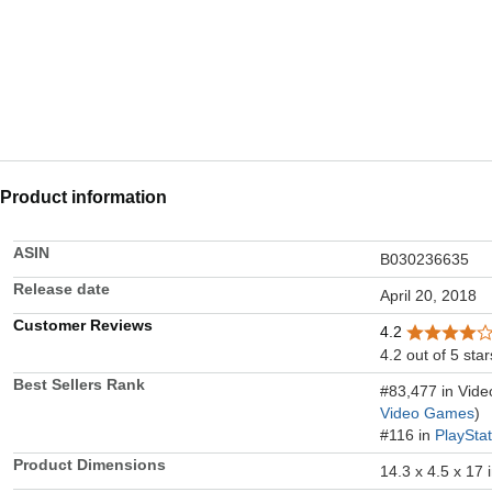
Product information
ASIN
B030236635
Release date
April 20, 2018
Customer Reviews
4.2
4.2 out of 5 star
Best Sellers Rank
#83,477 in Vid
Video Games
)
#116 in
PlaySta
Product Dimensions
14.3 x 4.5 x 17