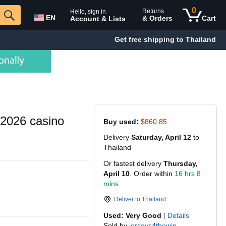
0
Returns
Hello, sign in
EN
& Orders
Cart
Account & Lists
Get free shipping to Thailand
 2026 casino
Buy used:
$860.85
Delivery
Saturday, April 12
to
Thailand
Or fastest delivery
Thursday,
April 10
. Order within
16 hrs 8
mins
Deliver to
Thailand
Used: Very Good
|
Details
Sold by
jerseys4thewin