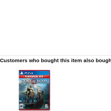
Customers who bought this item also bough