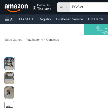
Deliver to
All
Thailand
PG SLOT
Registry
Customer Service
Gift Cards
All
›
›
Video Games
PlayStation 4
Consoles