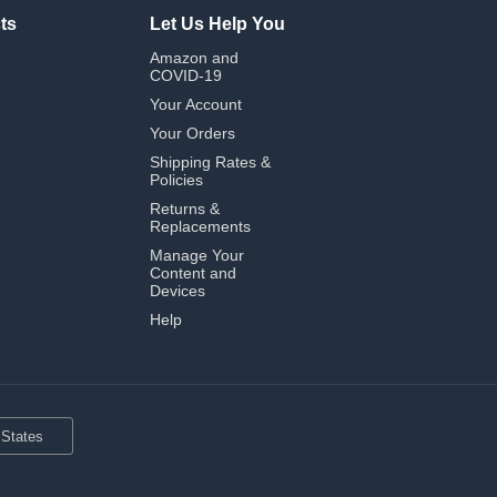
ts
Let Us Help You
Amazon and
COVID-19
Your Account
Your Orders
Shipping Rates &
Policies
Returns &
Replacements
Manage Your
Content and
Devices
Help
 States