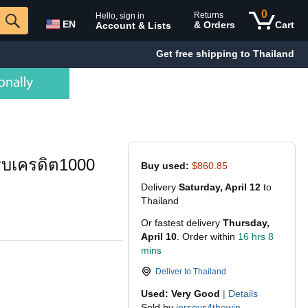
0
Returns
Hello, sign in
EN
& Orders
Cart
Account & Lists
Get free shipping to Thailand
รบเครดิต1000
Buy used:
$860.85
Delivery
Saturday, April 12
to
Thailand
Or fastest delivery
Thursday,
April 10
. Order within
16 hrs 8
mins
Deliver to
Thailand
Used: Very Good
|
Details
Sold by
jerseys4thewin