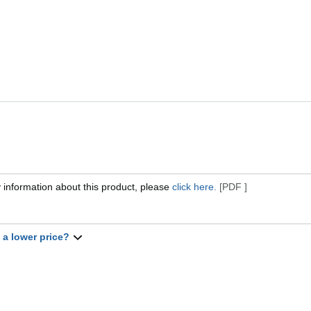
 information about this product, please
click here.
[PDF ]
t a lower price?