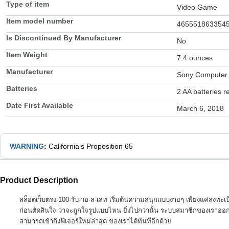
Type of item
Video Game
Item model number
465551863354
Is Discontinued By Manufacturer
No
Item Weight
7.4 ounces
Manufacturer
Sony Computer 
Batteries
2 AA batteries r
Date First Available
March 6, 2018
WARNING
:
California’s Proposition 65
Product Description
สล็อตเว็บตรง-100-รับ-วอ-ล-เลท เริ่มต้นความสนุกแบบง่ายๆ เพียงแค่ลงทะ
ก่อนตัดสินใจ ว่าจะถูกใจรูปแบบไหน ยิ่งไปกว่านั้น ระบบสมาชิกของเราออกแ
สามารถเข้าถึงฟีเจอร์ใหม่ล่าสุด ของเราได้ทันทีอีกด้วย