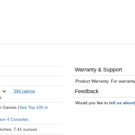
Warranty & Support
Product Warranty: For warranty
Feedback
394 ratings
s
Would you like to
tell us abou
eo Games (
See Top 100 in
tion 4 Consoles
 inches; 7.41 ounces