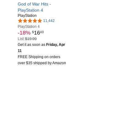
God of War Hits -
PlayStation 4
PlayStation
11,442
PlayStation 4
-18%
16
$
43
List:
$19.99
Get it as soon as
Friday, Apr
11
FREE Shipping on orders
over $35 shipped by Amazon