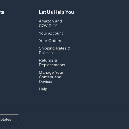
ts
Let Us Help You
Amazon and
COVID-19
Your Account
Your Orders
Shipping Rates &
Policies
Returns &
Replacements
Manage Your
Content and
Devices
Help
 States