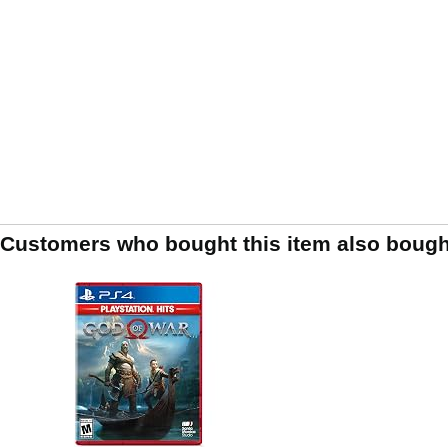
Customers who bought this item also bough