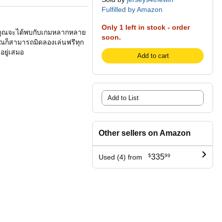
Fulfilled by Amazon
Only 1 left in stock - order
 คุณจะได้พบกับเกมหลากหลาย
soon.
 คุณก็สามารถมิดลองเล่นฟรีทุก
อยู่เสมอ
Add to cart
Add to List
Other sellers on Amazon
$
335
99
Used (4) from