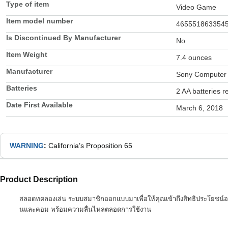
Type of item
Video Game
Item model number
465551863354
Is Discontinued By Manufacturer
No
Item Weight
7.4 ounces
Manufacturer
Sony Computer 
Batteries
2 AA batteries r
Date First Available
March 6, 2018
WARNING
:
California’s Proposition 65
Product Description
สลอดทดลองเล่น ระบบสมาชิกออกแบบมาเพื่อให้คุณเข้าถึงสิทธิประโยชน์อย่า
นและคอม พร้อมความลื่นไหลตลอดการใช้งาน