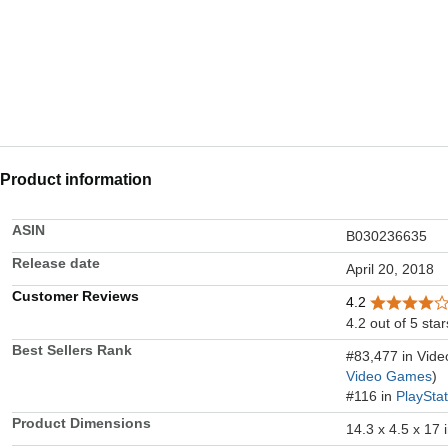
Product information
ASIN
B030236635
Release date
April 20, 2018
Customer Reviews
4.2
4.2 out of 5 star
Best Sellers Rank
#83,477 in Vid
Video Games
)
#116 in
PlaySta
Product Dimensions
14.3 x 4.5 x 17