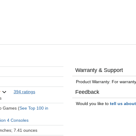
Warranty & Support
Product Warranty: For warranty
Feedback
394 ratings
s
Would you like to
tell us abou
eo Games (
See Top 100 in
tion 4 Consoles
 inches; 7.41 ounces