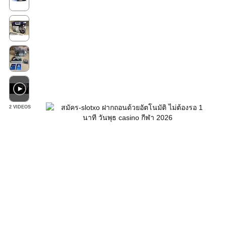
2 VIDEOS