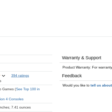
Warranty & Support
Product Warranty: For warranty
Feedback
394 ratings
s
Would you like to
tell us abou
eo Games (
See Top 100 in
tion 4 Consoles
 inches; 7.41 ounces