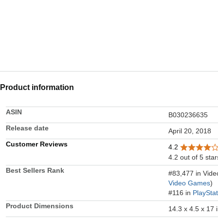
Product information
ASIN
B030236635
Release date
April 20, 2018
Customer Reviews
4.2
4.2 out of 5 star
Best Sellers Rank
#83,477 in Vid
Video Games
)
#116 in
PlaySta
Product Dimensions
14.3 x 4.5 x 17