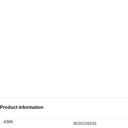
Product information
ASIN
B030236635