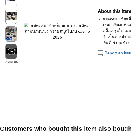
About this ite
สมัครสมาชิกสล็
เยอะ เพียงแค่ล
สล็อต รูเล็ต แล
จำเป็นต้องฝากเ
ทันที พร้อมสำร
Report an issue
2 VIDEOS
Customers who bought this item also bough