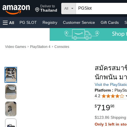
Deliver to
All
Thailand
PG SLOT
Registry
Customer Service
Gift Cards
S
All
›
›
Video Games
PlayStation 4
Consoles
สมัครสมาช
นักพนัน มา
Visit the PlayStat
Platform :
PlaySt
4.2
719
$
98
$123.86 Shipping
Only 1 left in st