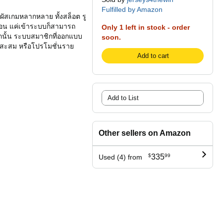
Fulfilled by Amazon
มผัสเกมหลากหลาย ทั้งสล็อต รู
ก่อน แค่เข้าระบบก็สามารถ
Only 1 left in stock - order
กนั้น ระบบสมาชิกที่ออกแบบ
soon.
ต้มสะสม หรือโปรโมชั่นราย
Add to cart
Add to List
Other sellers on Amazon
$
335
99
Used (4) from