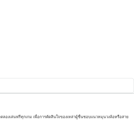
องเล่นฟรีทุกเกม เพื่อการตัดสินใจของเหล่าผู้ชื่นชอบแนวหมุนวงล้อหรือสาย