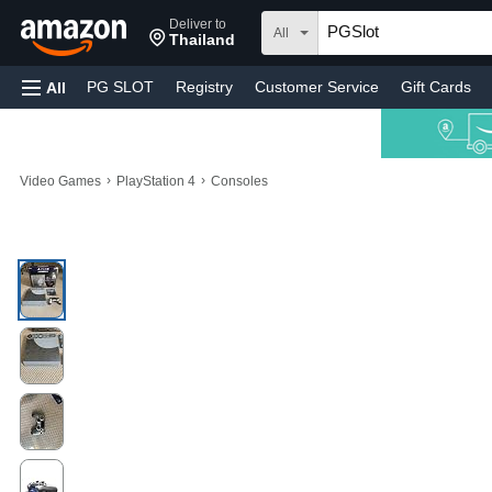
Deliver to
All
Thailand
PG SLOT
Registry
Customer Service
Gift Cards
All
›
›
Video Games
PlayStation 4
Consoles