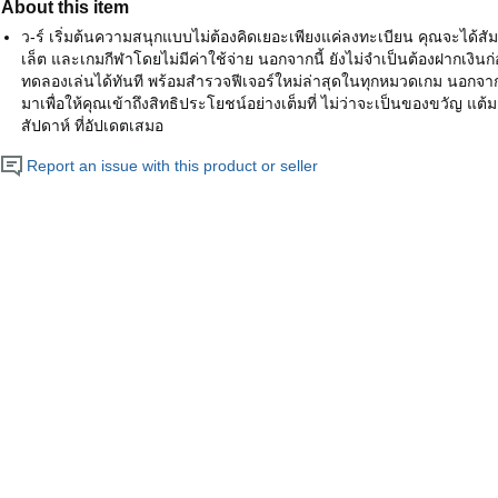
About this item
ว-ร์ เริ่มต้นความสนุกแบบไม่ต้องคิดเยอะเพียงแค่ลงทะเบียน คุณจะได้สั
เล็ต และเกมกีฬาโดยไม่มีค่าใช้จ่าย นอกจากนี้ ยังไม่จำเป็นต้องฝากเงิน
ทดลองเล่นได้ทันที พร้อมสำรวจฟีเจอร์ใหม่ล่าสุดในทุกหมวดเกม นอกจา
มาเพื่อให้คุณเข้าถึงสิทธิประโยชน์อย่างเต็มที่ ไม่ว่าจะเป็นของขวัญ แ
สัปดาห์ ที่อัปเดตเสมอ
Report an issue with this product or seller