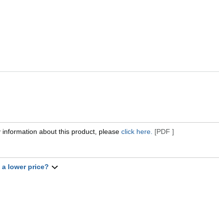
 information about this product, please
click here.
[PDF ]
t a lower price?