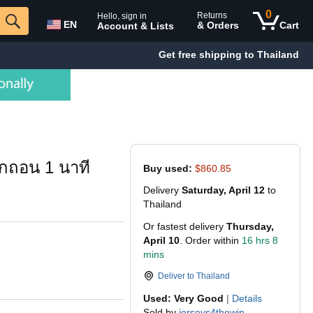
0
Returns
Hello, sign in
EN
& Orders
Cart
Account & Lists
Get free shipping to Thailand
ากถอน 1 นาที
Buy used:
$860.85
Delivery
Saturday, April 12
to
Thailand
Or fastest delivery
Thursday,
April 10
. Order within
16 hrs 8
mins
Deliver to
Thailand
Used: Very Good
|
Details
Sold by
jerseys4thewin