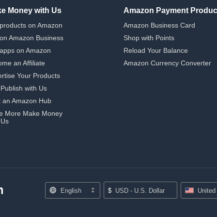
e Money with Us
Amazon Payment Produc
 products on Amazon
Amazon Business Card
 on Amazon Business
Shop with Points
 apps on Amazon
Reload Your Balance
me an Affiliate
Amazon Currency Converter
rtise Your Products
-Publish with Us
t an Amazon Hub
e More Make Money
 Us
English
$
USD - U.S. Dollar
United