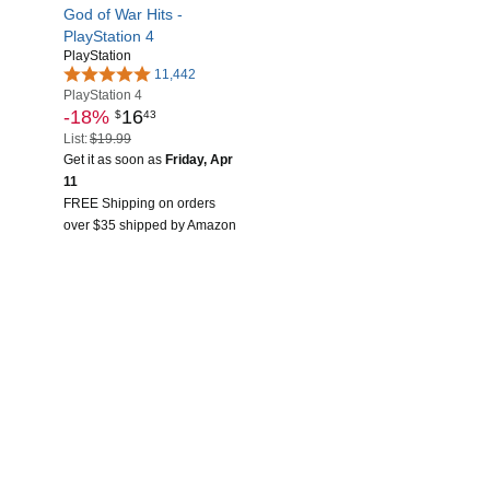
God of War Hits -
PlayStation 4
PlayStation
11,442
PlayStation 4
-18%
16
$
43
List:
$19.99
Get it as soon as
Friday, Apr
11
FREE Shipping on orders
over $35 shipped by Amazon