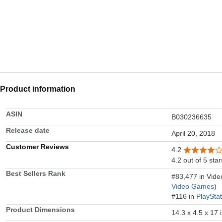
Product information
ASIN
B030236635
Release date
April 20, 2018
Customer Reviews
4.2
4.2 out of 5 star
Best Sellers Rank
#83,477 in Vid
Video Games
)
#116 in
PlaySta
Product Dimensions
14.3 x 4.5 x 17