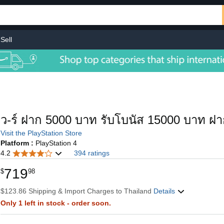
Sell
ว-ร์ ฝาก 5000 บาท รับโบนัส 15000 บาท ฝ
Visit the PlayStation Store
Platform :
PlayStation 4
4.2
394 ratings
719
$
98
$123.86 Shipping & Import Charges to Thailand
Details
Only 1 left in stock - order soon.