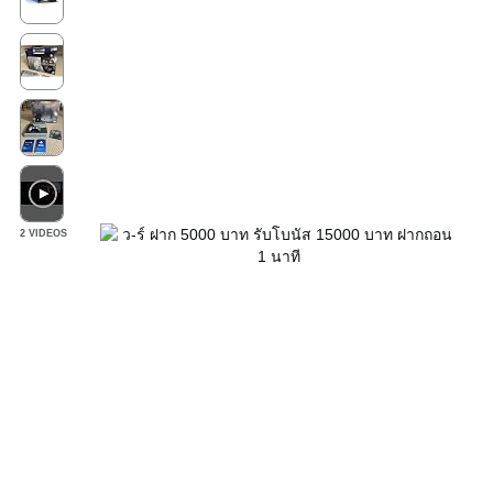
2 VIDEOS