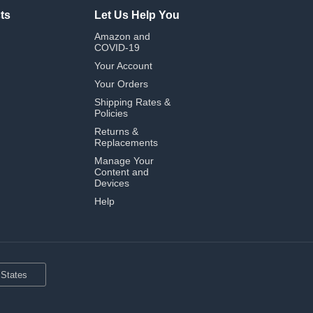
ts
Let Us Help You
Amazon and
COVID-19
Your Account
Your Orders
Shipping Rates &
Policies
Returns &
Replacements
Manage Your
Content and
Devices
Help
 States