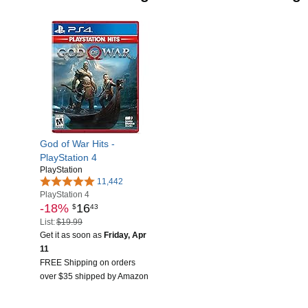
God of War Hits -
PlayStation 4
PlayStation
11,442
PlayStation 4
-18%
16
$
43
List:
$19.99
Get it as soon as
Friday, Apr
11
FREE Shipping on orders
over $35 shipped by Amazon