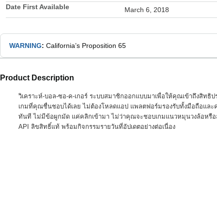
Date First Available
March 6, 2018
WARNING
:
California’s Proposition 65
Product Description
วิเคราะห์-บอล-ซอ-ค-เกอร์ ระบบสมาชิกออกแบบมาเพื่อให้คุณเข้าถึงสิทธิปร
เกมที่คุณชื่นชอบได้เลย ไม่ต้องโหลดแอป แพลตฟอร์มรองรับทั้งมือถือแ
ทันที ไม่มีข้อผูกมัด แค่คลิกเข้ามา ไม่ว่าคุณจะชอบเกมแนวหมุนวงล้อหรือ
API ลิขสิทธิ์แท้ พร้อมกิจกรรมรายวันที่อัปเดตอย่างต่อเนื่อง