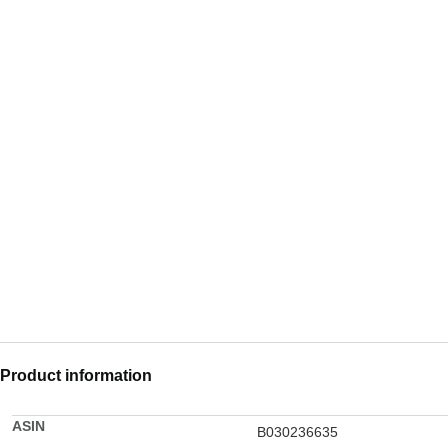
Product information
ASIN
B030236635