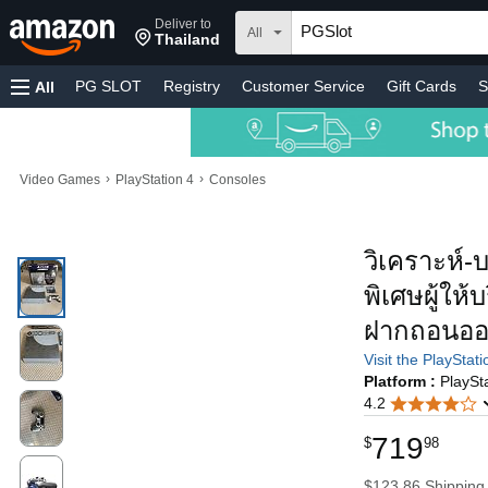
Deliver to
All
Thailand
PG SLOT
Registry
Customer Service
Gift Cards
S
All
›
›
Video Games
PlayStation 4
Consoles
วิเคราะห์-
พิเศษผู้ให
ฝากถอนออโ
Visit the PlayStat
Platform :
PlaySt
4.2
719
$
98
$123.86 Shipping