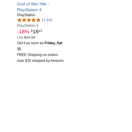
God of War Hits -
PlayStation 4
PlayStation
11,442
PlayStation 4
-18%
16
$
43
List:
$19.99
Get it as soon as
Friday, Apr
11
FREE Shipping on orders
over $35 shipped by Amazon