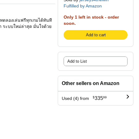
Fulfilled by Amazon
Only 1 left in stock - order
ทดลองเล่นฟรีทุกเกมได้ทันที
soon.
ฬา ระบบใหม่ล่าสุด มั่นใจด้วย
Add to cart
Add to List
Other sellers on Amazon
$
335
99
Used (4) from