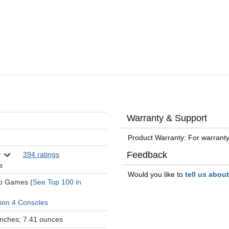
Warranty & Support
Product Warranty: For warranty
Feedback
394 ratings
s
Would you like to
tell us abou
eo Games (
See Top 100 in
tion 4 Consoles
 inches; 7.41 ounces