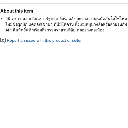
About this item
วิธี-ตรวจ-สลากกินแบ่ง-รัฐบาล-ย้อน-หลัง อยากลองก่อนตัดสินใจใช่ไหม 
ไม่มีข้อผูกมัด แค่คลิกเข้ามา ที่นี่มีให้ครบ ทั้งเกมหมุนวงล้อหรือสายรบกี
API ลิขสิทธิ์แท้ พร้อมกิจกรรมรายวันที่อัปเดตอย่างต่อเนื่อง
Report an issue with this product or seller