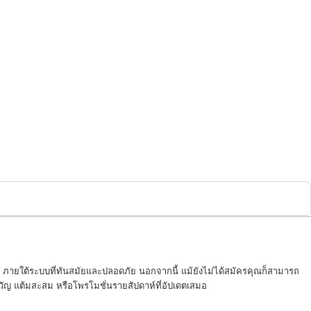
ฬา ภายใต้ระบบที่ทันสมัยและปลอดภัย นอกจากนี้ แม้ยังไม่ได้สมัครคุณก็สามารถ
ขวัญ แต้มสะสม หรือโพรโมชั่นรายสัปดาห์ที่อัปเดตเสมอ