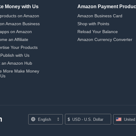
e Money with Us
Amazon Payment Produc
 products on Amazon
Amazon Business Card
 on Amazon Business
Shop with Points
 apps on Amazon
Reload Your Balance
me an Affiliate
Amazon Currency Converter
rtise Your Products
-Publish with Us
t an Amazon Hub
e More Make Money
 Us
English
$
USD - U.S. Dollar
United