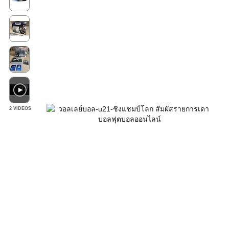
2 VIDEOS