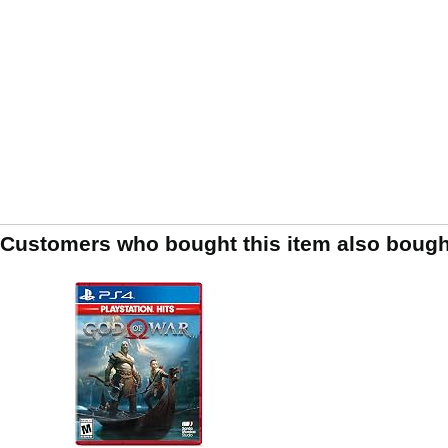
Customers who bought this item also bough