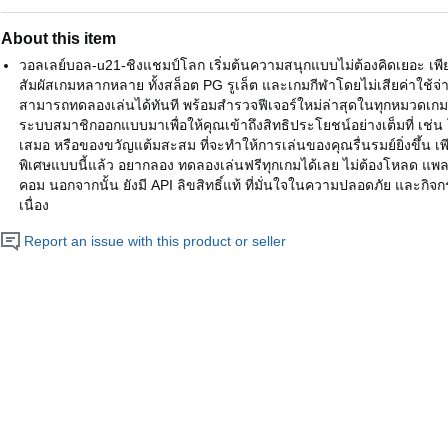
About this item
วอลเลย์บอล-u21-ชิงแชมป์โลก เริ่มต้นความสนุกแบบไม่ต้องคิดเยอะ เพี
สัมผัสเกมหลากหลาย ทั้งสล็อต PG รูเล็ต และเกมกีฬาโดยไม่เสียค่าใช้จ่า
สามารถทดลองเล่นได้ทันที พร้อมสำรวจฟีเจอร์ใหม่ล่าสุดในทุกหมวดเกม 
ระบบสมาชิกออกแบบมาเพื่อให้คุณเข้าถึงสิทธิประโยชน์อย่างเต็มที่ เช่น 
เสมอ หรือของขวัญแต้มสะสม ที่จะทำให้การเล่นของคุณรื่นรมย์ยิ่งขึ้น เพีย
พิเศษแบบนี้แล้ว อยากลอง ทดลองเล่นฟรีทุกเกมได้เลย ไม่ต้องโหลด แพล
คอม นอกจากนั้น ยังมี API ลิขสิทธิ์แท้ ที่มั่นใจในความปลอดภัย และกิจ
เนื่อง
Report an issue with this product or seller