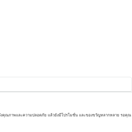
่นใจได้ถึงคุณภาพและความปลอดภัย แล้วยังมีโปรโมชั่น และของขวัญหลากหลาย รอคุณ