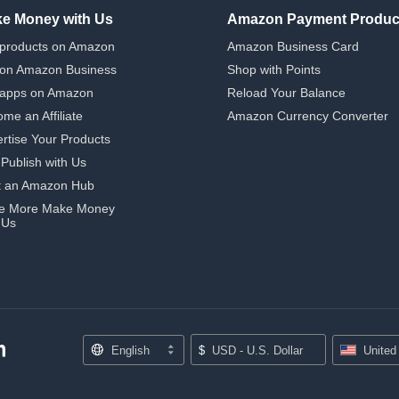
e Money with Us
Amazon Payment Produc
 products on Amazon
Amazon Business Card
 on Amazon Business
Shop with Points
 apps on Amazon
Reload Your Balance
me an Affiliate
Amazon Currency Converter
rtise Your Products
-Publish with Us
t an Amazon Hub
e More Make Money
 Us
English
$
USD - U.S. Dollar
United