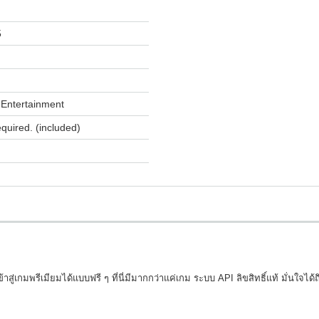
5
Entertainment
equired. (included)
าสู่เกมพรีเมียมได้แบบฟรี ๆ ที่นี่มีมากกว่าแค่เกม ระบบ API ลิขสิทธิ์แท้ มั