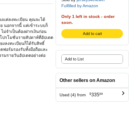
Fulfilled by Amazon
Only 1 left in stock - order
ยงแค่ลงทะเบียน คุณจะได้
soon.
ย นอกจากนี้ แค่เข้าระบบก็
ไม่จำเป็นต้องฝากเงินก่อน
Add to cart
โปรโมชั่นรายสัปดาห์ที่อัปเดต
งลงทะเบียนก็ได้รับสิทธิ์
ตฟอร์มรองรับทั้งมือถือและ
กรรมรายวันอัปเดตอย่างต่อ
Add to List
Other sellers on Amazon
$
335
99
Used (4) from