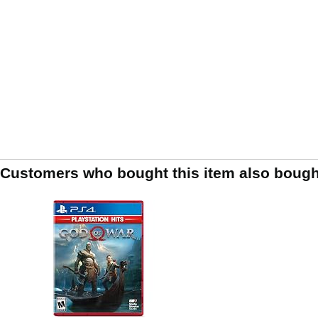
Customers who bought this item also bough