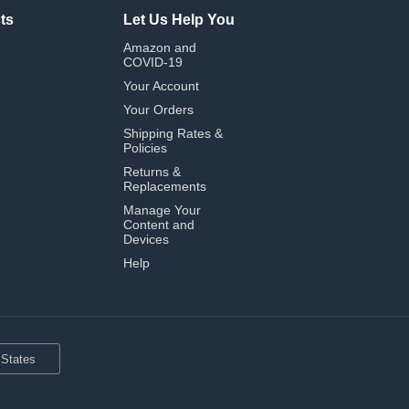
ts
Let Us Help You
Amazon and
COVID-19
Your Account
Your Orders
Shipping Rates &
Policies
Returns &
Replacements
Manage Your
Content and
Devices
Help
 States