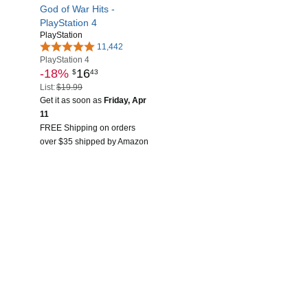
God of War Hits -
PlayStation 4
PlayStation
11,442
PlayStation 4
-18%
16
$
43
List:
$19.99
Get it as soon as
Friday, Apr
11
FREE Shipping on orders
over $35 shipped by Amazon