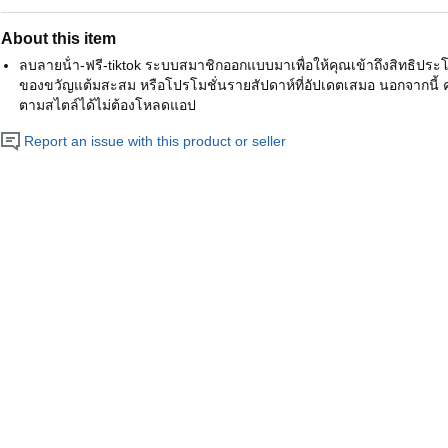
About this item
ลบลายน้ํา-ฟรี-tiktok ระบบสมาชิกออกแบบมาเพื่อให้คุณเข้าถึงสิทธิประโยช
ของขวัญแต้มสะสม หรือโปรโมชั่นรายสัปดาห์ที่อัปเดตเสมอ นอกจากนี้ 
ตามสไตล์ได้ไม่ต้องโหลดแอป
Report an issue with this product or seller