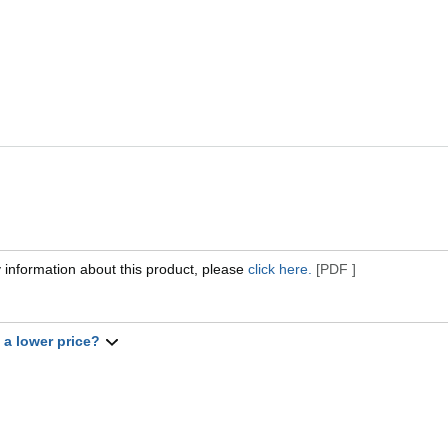
 information about this product, please
click here.
[PDF ]
t a lower price?